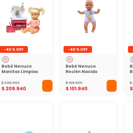
-
40 %
-
40 %
Bebé Nenuco
Bebé Nenuco
B
Manitas Limpias
Recién Nacido
B
con Sonidos
R
$
349
.
900
$
169
.
900
$
$
209
.
940
$
101
.
940