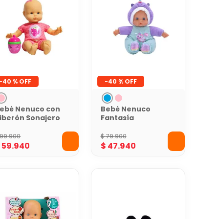
-
40 %
-
40 %
ebé Nenuco con
Bebé Nenuco
iberón Sonajero
Fantasía
osado
99
.
900
$
79
.
900
$
59
.
940
$
47
.
940