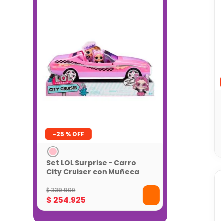
-
25 %
Set LOL Surprise - Carro
City Cruiser con Muñeca
Exclusiva
$
339
.
900
$
254
.
925