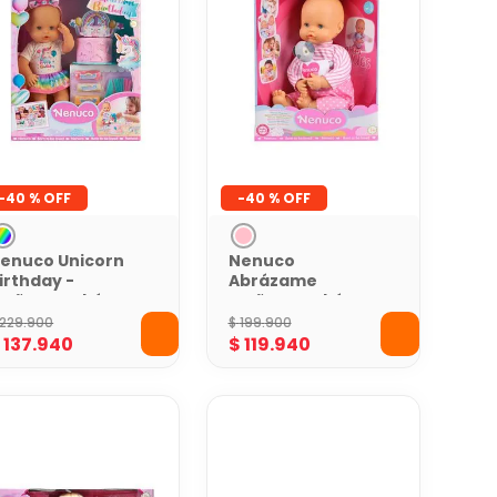
-
40 %
-
40 %
enuco Unicorn
Nenuco
irthday -
Abrázame
uñeco Bebé con
Muñeco Bebé con
ccesorios 35 cm
Peluche 42 cm
229
.
900
$
199
.
900
$
137
.
940
$
119
.
940