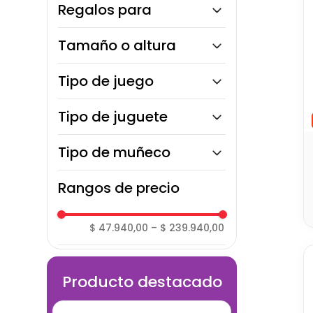
Regalos para
Plástico blando
Niñas
Tamaño o altura
Niños
25 cm
Tipo de juego
29 cm
30 cm
Juego de rol
Tipo de juguete
Juego de cuidado
Juego creativo
Bebé reborn
Tipo de muñeco
Juego de fantasía
Muñeca bebé
Rangos de precio
$ 47.940,00
–
$ 239.940,00
Producto destacado