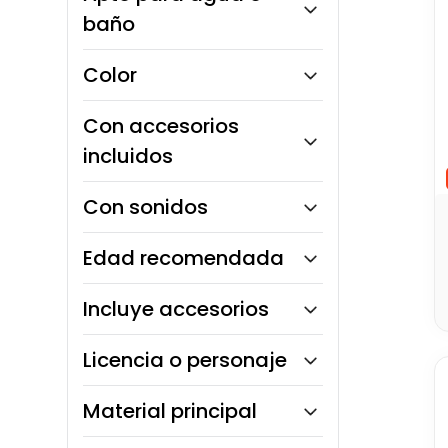
baño
10
.
chef
No
Color
Con accesorios
incluidos
Sí
Con sonidos
Sí
Edad recomendada
No
1 a 3 años
Incluye accesorios
3 a 5 años
Sí
Licencia o personaje
Disney
Material principal
Plástico rígido