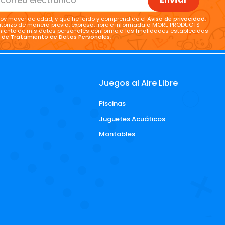
oy mayor de edad, y que he leído y comprendido el
Aviso de privacidad
.
torizo de manera previa, expresa, libre e informada a MORE PRODUCTS
tamiento de mis datos personales conforme a las finalidades establecidas
a de Tratamiento de Datos Personales
.
Juegos al Aire Libre
Piscinas
d
Juguetes Acuáticos
Montables