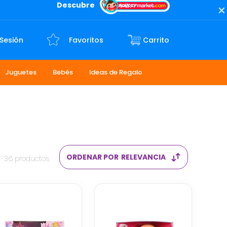
Descubre
 Sesión
Favoritos
Juguetes
Bebés
Ideas de Regalo
ORDENAR POR
RELEVANCIA
36
productos