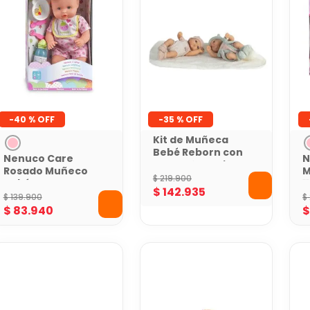
-
40 %
-
35 %
Kit de Muñeca
Bebé Reborn con
Nenuco Care
N
Ropa y 2 Vestidos
Rosado Muñeco
M
Extra
$
219
.
900
Bebé con
1
$
142
.
935
Accesorios
A
$
139
.
900
$
Médicos y de
$
83
.
940
Alimentación 35
cm