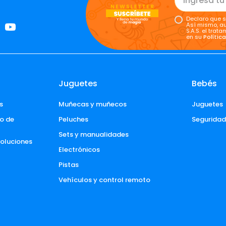
Declaro que s
Así mismo, au
S.A.S. el tra
en su
Polític
Juguetes
Bebés
s
Muñecas y muñecos
Juguetes
o de 
Peluches
Segurida
Sets y manualidades
voluciones 
Electrónicos
Pistas
Vehículos y control remoto