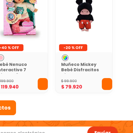
-
40 %
-
20 %
ebé Nenuco
Muñeco Mickey
nteractivo 7
Bebé Disfracitos
diomas 30 Cms
Disney
199
.
900
$
99
.
900
$
119
.
940
$
79
.
920
Envíar