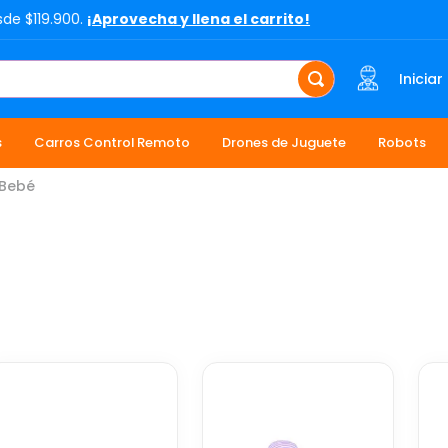
sde $119.900.
¡Aprovecha y llena el carrito!
Iniciar
s
Carros Control Remoto
Drones de Juguete
Robots
Bebé