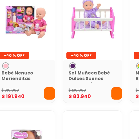
-
40 %
-
40 %
Bebé Nenuco
Set Muñeca Bebé
N
Merienditas
Dulces Sueños
B
Gourmet
Sweet Baby
M
A
$
319
.
900
$
139
.
900
$
$
191
.
940
$
83
.
940