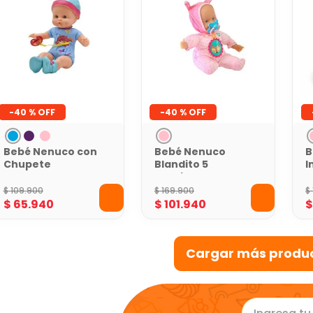
-
40 %
-
40 %
Bebé Nenuco con
Bebé Nenuco
B
Chupete
Blandito 5
I
Funciones
I
$
109
.
900
$
169
.
900
$
$
65
.
940
$
101
.
940