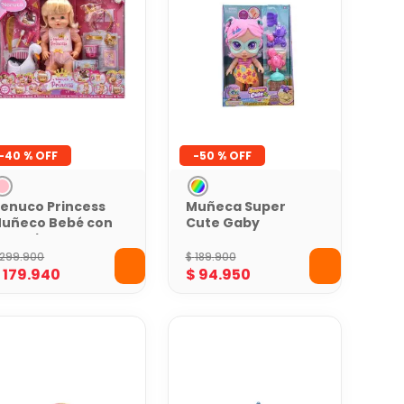
-
40 %
-
50 %
enuco Princess
Muñeca Super
uñeco Bebé con
Cute Gaby
1 Funciones y
Tesoros en la
ccesorios 42 cm
Playa
299
.
900
$
189
.
900
$
179
.
940
$
94
.
950