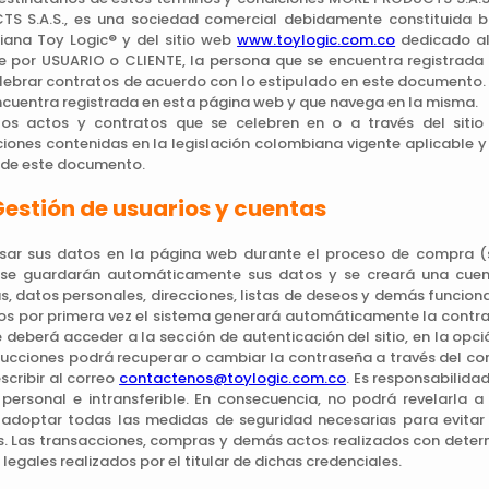
S S.A.S., es una sociedad comercial debidamente constituida ba
ana Toy Logic® y del sitio web
www.toylogic.com.co
dedicado al 
e por USUARIO o CLIENTE, la persona que se encuentra registrada
lebrar contratos de acuerdo con lo estipulado en este documento. (
ncuentra registrada en esta página web y que navega en la misma.
los actos y contratos que se celebren en o a través del sit
ciones contenidas en la legislación colombiana vigente aplicable y 
 de este documento.
Gestión de usuarios y cuentas
esar sus datos en la página web durante el proceso de compra (
 se guardarán automáticamente sus datos y se creará una cuenta
, datos personales, direcciones, listas de deseos y demás funcional
os por primera vez el sistema generará automáticamente la contra
e deberá acceder a la sección de autenticación del sitio, en la opc
trucciones podrá recuperar o cambiar la contraseña a través del cor
scribir al correo
contactenos@toylogic.com.co
. Es responsabilida
 personal e intransferible. En consecuencia, no podrá revelarla 
adoptar todas las medidas de seguridad necesarias para evitar 
s. Las transacciones, compras y demás actos realizados con deter
legales realizados por el titular de dichas credenciales.