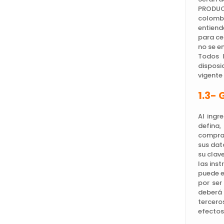
PRODUCT
colombi
entiend
para ce
no se e
Todos 
disposi
vigente
1.3- 
Al ingr
defina,
compras
sus dat
su clav
las ins
puede e
por ser
deberá 
tercero
efectos 