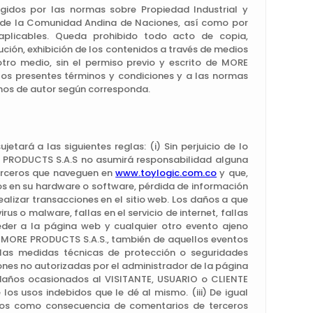
gidos por las normas sobre Propiedad Industrial y
00 de la Comunidad Andina de Naciones, así como por
aplicables. Queda prohibido todo acto de copia,
ución, exhibición de los contenidos a través de medios
tro medio, sin el permiso previo y escrito de MORE
 los presentes términos y condiciones y a las normas
chos de autor según corresponda.
etará a las siguientes reglas: (i) Sin perjuicio de lo
E PRODUCTS S.A.S no asumirá responsabilidad alguna
terceros que naveguen en
www.toylogic.com.co
y que,
os en su hardware o software, pérdida de información
alizar transacciones en el sitio web. Los daños a que
rus o malware, fallas en el servicio de internet, fallas
ceder a la página web y cualquier otro evento ajeno
e MORE PRODUCTS S.A.S., también de aquellos eventos
 las medidas técnicas de protección o seguridades
ones no autorizadas por el administrador de la página
daños ocasionados al VISITANTE, USUARIO o CLIENTE
os usos indebidos que le dé al mismo. (iii) De igual
dos como consecuencia de comentarios de terceros