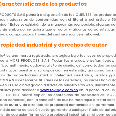
Características de los productos
ODUCTS S.A.S pondrá a disposición de los CLIENTES los productos 
den adquirirlos de conformidad con el literal b del artículo 50
dor’. Estos se exhibirán de la manera más real posible, algunas d
 sin embargo, se aclara que el color y algunas características
ivo o computador a través del cual se visualice el sitio web.
Propiedad industrial y derechos de autor
ic® es una marca registrada, protegida bajo las leyes de propied
ce a MORE PRODUCTS S.A.S. Todas las marcas, enseñas, logos, nom
fico, multimedia, audiovisual y/o de diseño, así como todos los co
distintivos, puestos a su disposición en este sitio, así como los 
os de propiedad industrial o intelectual insertados, usados y/
S S.A.S o de terceros titulares de los derechos, los cuales han auto
web. El uso o navegación a través de nuestro sitio web, únicamente 
clusivo para acceder a
www.toylogic.com.co
en la pantalla de un 
. El CLIENTE podrá copiar los contenidos de propiedad de MOR
l no comercial, con la condición de que no modifique o distorsione
s de autor y de otro tipo de propiedad contenidas en los mismos.
endida como concesión u otorgamiento a cualquier título de autoriz
ner de cualquier forma de la propiedad industrial, sin el permiso p