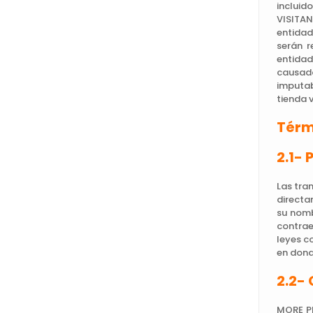
incluid
VISITAN
entidad
serán r
entidad
causado
imputab
tienda 
Térm
2.1- 
Las tra
directa
su nomb
contrae
leyes c
en dond
2.2-
MORE PR