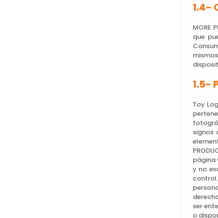
1.4- 
MORE PR
que pue
Consumi
mismos,
disposit
1.5- 
Toy Log
pertene
fotográ
signos 
element
PRODUCT
página 
y no ex
control
persona
derecho
ser ent
o dispo