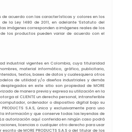
de acuerdo con las características y colores en los
 de la Ley 1480 de 2011, en adelante ‘Estatuto del
e las imágenes corresponden a imágenes reales de los
 de los productos pueden variar de acuerdo con el
ad industrial vigentes en Colombia, cuya titularidad
bres, material informático, gráfico, publicitario,
ntenidos, textos, bases de datos y cualesquiera otros
modelos de utilidad y/o diseños industriales y demás
o desplegados en este sitio son propiedad de MORE
rizado de manera previa y expresa su utilización en la
otorga al CLIENTE un derecho personal, intransferible
computador, ordenador o dispositivo digital bajo su
E PRODUCTS S.A.S, única y exclusivamente para uso
 la información y que conserve todas las leyendas de
 La autorización aquí conferida en ningún caso podrá
aciones, licencias o cualquier otro derecho para usar
or escrito de MORE PRODUCTS S.A.S o del titular de los