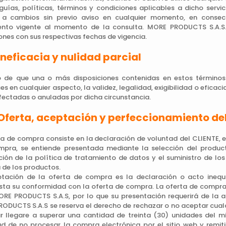
 guías, políticas, términos y condiciones aplicables a dicho servi
 a cambios sin previo aviso en cualquier momento, en consecu
to vigente al momento de la consulta. MORE PRODUCTS S.A.S. l
ones con sus respectivas fechas de vigencia.
Ineficacia y nulidad parcial
 de que una o más disposiciones contenidas en estos términos 
es en cualquier aspecto, la validez, legalidad, exigibilidad o eficac
fectadas o anuladas por dicha circunstancia.
 Oferta, aceptación y perfeccionamiento de
ta de compra consiste en la declaración de voluntad del CLIENTE, en
pra, se entiende presentada mediante la selección del producto
ión de la política de tratamiento de datos y el suministro de lo
 de los productos.
tación de la oferta de compra es la declaración o acto inequ
sta su conformidad con la oferta de compra. La oferta de compra 
RE PRODUCTS S.A.S, por lo que su presentación requerirá de la a
ODUCTS S.A.S se reserva el derecho de rechazar o no aceptar cual
r llegare a superar una cantidad de treinta (30) unidades del 
d de no procesar la compra electrónica por el sitio web y remitir