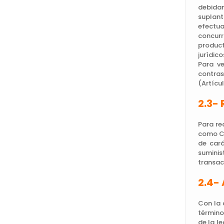
debidam
suplant
efectu
concurr
product
jurídic
Para ve
contras
(Artícul
2.3- 
Para re
como CL
de cará
suminis
transac
2.4-
Con la 
término
de la l