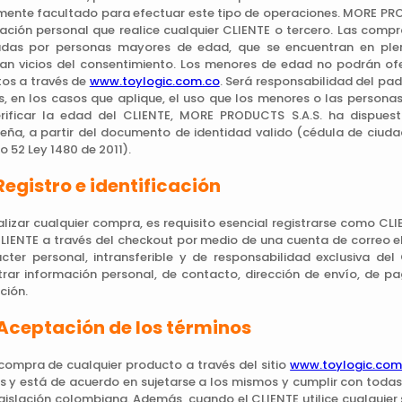
ente facultado para efectuar este tipo de operaciones. MORE PRO
ación personal que realice cualquier CLIENTE o tercero. Las compra
adas por personas mayores de edad, que se encuentran en plen
an vicios del consentimiento. Los menores de edad no podrán ofer
os a través de
www.toylogic.com.co
. Será responsabilidad del pad
os, en los casos que aplique, el uso que los menores o las personas
rificar la edad del CLIENTE, MORE PRODUCTS S.A.S. ha dispues
eña, a partir del documento de identidad valido (cédula de ciuda
o 52 Ley 1480 de 2011).
Registro e identificación
alizar cualquier compra, es requisito esencial registrarse como CL
IENTE a través del checkout por medio de una cuenta de correo ele
cter personal, intransferible y de responsabilidad exclusiva de
trar información personal, de contacto, dirección de envío, de 
ción.
 Aceptación de los términos
compra de cualquier producto a través del sitio
www.toylogic.com
s y está de acuerdo en sujetarse a los mismos y cumplir con toda
egislación colombiana. Además, cuando el CLIENTE utilice cualquier se