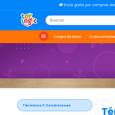
🚚 Envío gratis por compras de
Buscar
TÉRMINOS MÁS BUSCADOS
Juegos de Mesa
Coleccionable
1
.
lol
2
.
toy story
3
.
carro
4
.
carro control remoto
5
.
minix figuras
6
.
minix maradona
7
.
peluche
8
.
sonic
Términos Y Condiciones
Té
9
.
dinosaurio