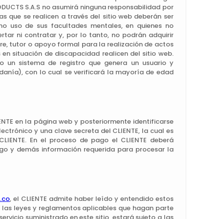
DUCTS S.A.S no asumirá ninguna responsabilidad por
s que se realicen a través del sitio web deberán ser
o uso de sus facultades mentales, en quienes no
tar ni contratar y, por lo tanto, no podrán adquirir
re, tutor o apoyo formal para la realización de actos
 en situación de discapacidad realicen del sitio web.
to un sistema de registro que genera un usuario y
danía), con lo cual se verificará la mayoría de edad
IENTE en la página web y posteriormente identificarse
ctrónico y una clave secreta del CLIENTE, la cual es
l CLIENTE. En el proceso de pago el CLIENTE deberá
pago y demás información requerida para procesar la
.co
, el CLIENTE admite haber leído y entendido estos
s las leyes y reglamentos aplicables que hagan parte
rvicio suministrado en este sitio, estará sujeto a las