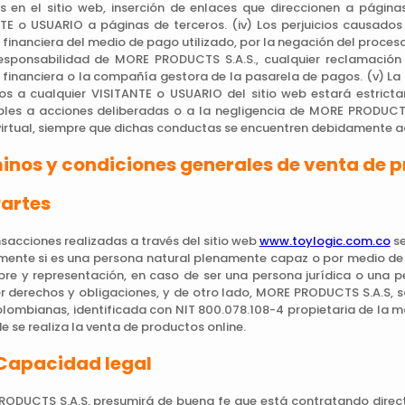
os en el sitio web, inserción de enlaces que direccionen a págin
TE o USUARIO a páginas de terceros. (iv) Los perjuicios causados
 financiera del medio de pago utilizado, por la negación del proces
esponsabilidad de MORE PRODUCTS S.A.S., cualquier reclamación e
 financiera o la compañía gestora de la pasarela de pagos. (v) L
s a cualquier VISITANTE o USUARIO del sitio web estará estrict
les a acciones deliberadas o a la negligencia de MORE PRODUCTS 
virtual, siempre que dichas conductas se encuentren debidamente a
inos y condiciones generales de venta de 
Partes
nsacciones realizadas a través del sitio web
www.toylogic.com.co
se
mente si es una persona natural plenamente capaz o por medio d
re y representación, en caso de ser una persona jurídica o una p
r derechos y obligaciones, y de otro lado, MORE PRODUCTS S.A.S, 
olombianas, identificada con NIT 800.078.108-4 propietaria de la m
e se realiza la venta de productos online.
 Capacidad legal
ODUCTS S.A.S, presumirá de buena fe que está contratando direct