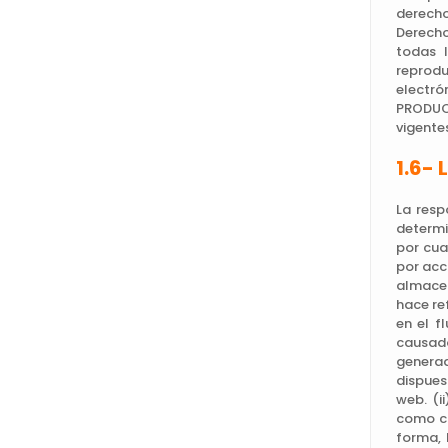
derecho
Derecho
todas 
reprodu
electró
PRODUCT
vigente
1.6- 
La resp
determi
por cua
por acc
almacen
hace ref
en el f
causado
generad
dispues
web. (i
como co
forma,