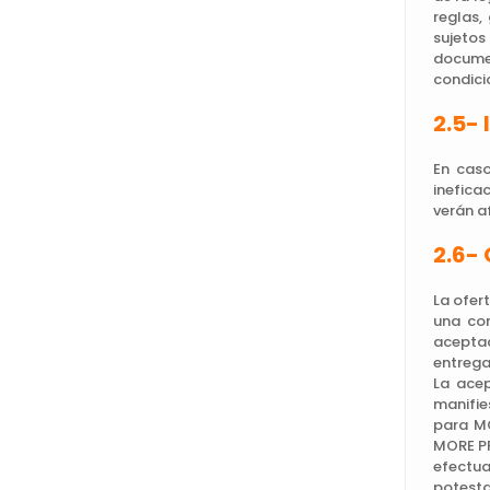
reglas,
sujetos
documen
condici
2.5- 
En caso
ineficac
verán a
2.6-
La ofer
una com
aceptac
entrega
La acep
manifie
para MO
MORE PR
efectua
potesta