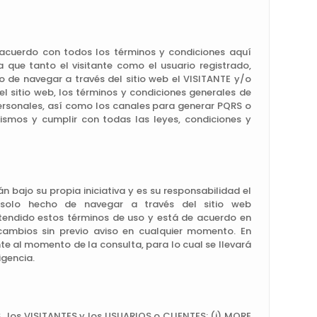
 acuerdo con todos los términos y condiciones aquí
que tanto el visitante como el usuario registrado,
o de navegar a través del sitio web el VISITANTE y/o
l sitio web, los términos y condiciones generales de
personales, así como los canales para generar PQRS o
mismos y cumplir con todas las leyes, condiciones y
 bajo su propia iniciativa y es su responsabilidad el
l solo hecho de navegar a través del sitio web
tendido estos términos de uso y está de acuerdo en
cambios sin previo aviso en cualquier momento. En
e al momento de la consulta, para lo cual se llevará
igencia.
, los VISITANTES y los USUARIOS o CLIENTES: (i) MORE