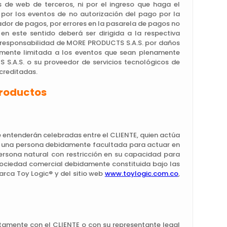
as de web de terceros, ni por el ingreso que haga el
 por los eventos de no autorización del pago por la
ador de pagos, por errores en la pasarela de pagos no
n este sentido deberá ser dirigida a la respectiva
a responsabilidad de MORE PRODUCTS S.A.S. por daños
amente limitada a los eventos que sean plenamente
S.A.S. o su proveedor de servicios tecnológicos de
creditadas.
productos
 entenderán celebradas entre el CLIENTE, quien actúa
e una persona debidamente facultada para actuar en
ersona natural con restricción en su capacidad para
sociedad comercial debidamente constituida bajo las
arca Toy Logic® y del sitio web
www.toylogic.com.co
,
amente con el CLIENTE o con su representante legal