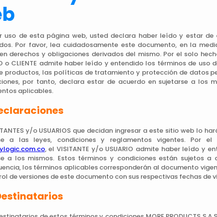
eb
r uso de esta página web, usted declara haber leído y estar de
dos. Por favor, lea cuidadosamente este documento, en la media 
en derechos y obligaciones derivados del mismo. Por el solo hech
 o CLIENTE admite haber leído y entendido los términos de uso de
e productos, las políticas de tratamiento y protección de datos 
aciones, por tanto, declara estar de acuerdo en sujetarse a los 
ntos aplicables.
Declaraciones
ITANTES y/o USUARIOS que decidan ingresar a este sitio web lo harán
rse a las leyes, condiciones y reglamentos vigentes. Por e
ylogic.com.co
, el VISITANTE y/o USUARIO admite haber leído y en
se a los mismos. Estos términos y condiciones están sujetos a 
encia, los términos aplicables corresponderán al documento vigent
rol de versiones de este documento con sus respectivas fechas de v
Destinatarios
estinatarios de estos términos y condiciones MORE PRODUCTS S.A.S.