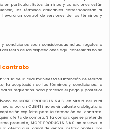
cio en particular. Estos términos y condiciones están
encia, los términos aplicables corresponderán al
levará un control de versiones de los términos y
y condiciones sean consideradas nulas, ilegales o
ia del resto de las disposiciones aquí contenidas no se
l contrato
 virtud de la cual manifiesta su intención de realizar
, la aceptación de los términos y condiciones, la
s datos requeridos para procesar el pago y posterior
ívoco de MORE PRODUCTS S.A.S. en virtud del cual
hecha por un CLIENTE no es vinculante u obligatoria
ceptación explícita para la formación del contrato.
quier oferta de compra. Si la compra que se pretende
mismo producto, MORE PRODUCTS S.A.S. se reserva la
 la oferta a su canal de ventas institucionales, por