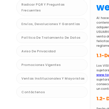
w
Radicar PQR Y Preguntas
10
.
bloques
Frecuentes
Al hace
conteni
Envíos, Devoluciones Y Garantías
adquier
USUARIO
venta d
Política De Tratamiento De Datos
felicit
reglame
Aviso De Privacidad
1.1-
Promociones Vigentes
Los VIS
sujeta
www.to
Ventas Institucionales Y Mayoristas
sujetar
consecu
un cont
Contáctenos
1.2- 
Serán d