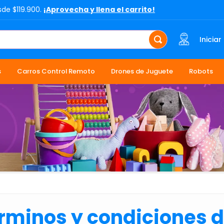
sde $119.900.
¡Aprovecha y llena el carrito!
Iniciar
s
Carros Control Remoto
Drones de Juguete
Robots
rminos y condiciones de