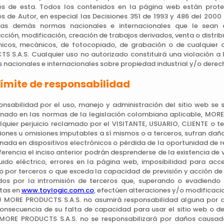
s de esta. Todos los contenidos en la página web están prote
s de Autor, en especial las Decisiones 351 de 1993 y 486 del 20
las demás normas nacionales e internacionales que le sean 
cción, modificación, creación de trabajos derivados, venta o distrib
nicos, mecánicos, de fotocopiado, de grabación o de cualquier o
S S.A.S. Cualquier uso no autorizado constituirá una violación a
s nacionales e internacionales sobre propiedad industrial y/o dere
Límite de responsabilidad
onsabilidad por el uso, manejo y administración del sitio web se suj
nado en las normas de la legislación colombiana aplicable, MOR
lquier perjuicio reclamado por el VISITANTE, USUARIO, CLIENTE o 
iones u omisiones imputables a sí mismos o a terceros, sufran dañ
ada en dispositivos electrónicos o pérdida de la oportunidad de re
erencia el inciso anterior podrán desprenderse de la existencia de vi
luido eléctrico, errores en la página web, imposibilidad para ac
 por terceros o que exceda la capacidad de previsión y acción d
os por la intromisión de terceros que, superando o evadiendo
tas en
www.toylogic.com.co
, efectúen alteraciones y/o modificaci
i) MORE PRODUCTS S.A.S. no asumirá responsabilidad alguna por 
nsecuencia de su falta de capacidad para usar el sitio web o de l
 MORE PRODUCTS S.A.S. no se responsabilizará por daños causa