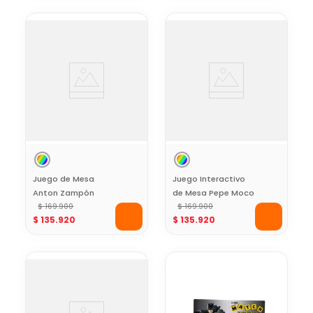
Juego de Mesa
Juego Interactivo
Anton Zampón
de Mesa Pepe Moco
$
169
.
900
$
169
.
900
$
135
.
920
$
135
.
920