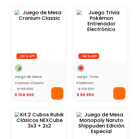
-
30 %
-
50 %
Juego de Mesa
Juego Trivia
Cranium Classic
Pokémon
$
149
.
900
Entrenador
$
199
.
900
$
104
.
930
$
99
.
950
Electrónico