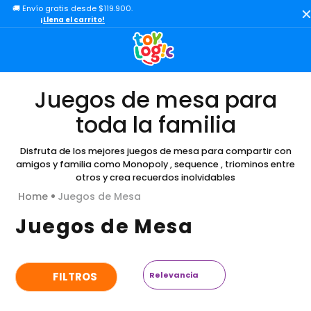
🚚 Envío gratis desde $119.900.
TÉRMINOS MÁS BUSCADOS
¡Llena el carrito!
1
.
toy story
2
.
lol
3
.
carro
Juegos de mesa para
4
.
minix figuras
toda la familia
5
.
carro control remoto
Disfruta de los mejores juegos de mesa para compartir con
6
.
peluche
amigos y familia como Monopoly , sequence , triominos entre
otros y crea recuerdos inolvidables
7
.
sonic
Juegos de Mesa
8
.
bloques
Juegos de Mesa
9
.
muñecas
10
.
chef
Relevancia
FILTROS