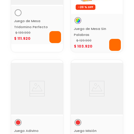
-
20 %
Juego de Mesa
Tridomino Perfecto
Juego de Mesa Sin
$
139
.
900
Palabras
$
111
.
920
$
129
.
900
$
103
.
920
Juego Adivino
Juego Misión