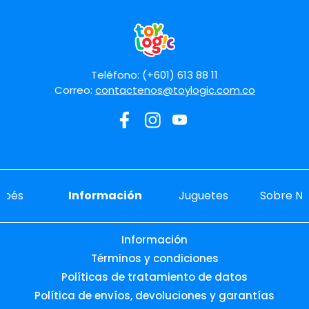
Teléfono: (+601) 613 88 11
Correo:
contactenos@toylogic.com.co
ebés
Información
Juguetes
Sobre No
Información
Términos y condiciones
Políticas de tratamiento de datos
Política de envíos, devoluciones y garantías