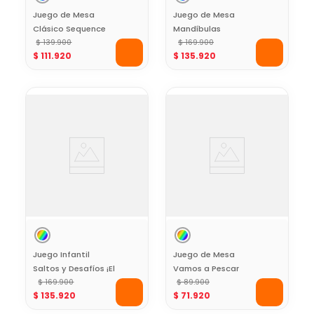
Juego de Mesa
Juego de Mesa
Clásico Sequence
Mandíbulas
$
139
.
900
$
169
.
900
$
111
.
920
$
135
.
920
Juego Infantil
Juego de Mesa
Saltos y Desafíos ¡El
Vamos a Pescar
Piso es Lava! The
$
169
.
900
Let’s Go Fishing
$
89
.
900
$
135
.
920
$
71
.
920
Floor is Lava