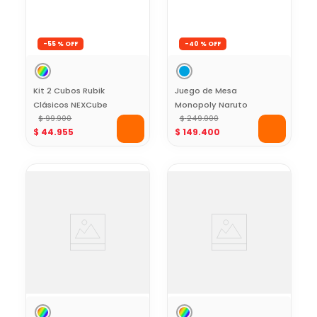
-
55 %
-
40 %
Kit 2 Cubos Rubik
Juego de Mesa
Clásicos NEXCube
Monopoly Naruto
3x3 + 2x2
$
99
.
900
Shippuden Edición
$
249
.
000
$
44
.
955
$
149
.
400
Especial