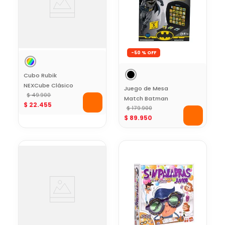
-
50 %
Cubo Rubik
NEXCube Clásico
Juego de Mesa
3x3
$
49
.
900
Match Batman
$
22
.
455
$
179
.
900
$
89
.
950