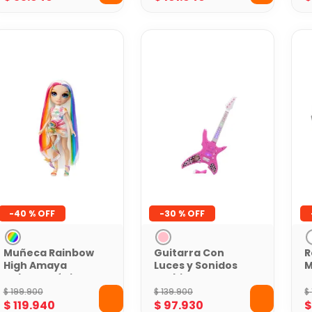
-
40 %
-
30 %
Muñeca Rainbow
Guitarra Con
R
High Amaya
Luces y Sonidos
M
Cabello Mágico
Barbie
T
con Acuarelas
$
199
.
900
$
139
.
900
$
Lavables y
$
119
.
940
$
97
.
930