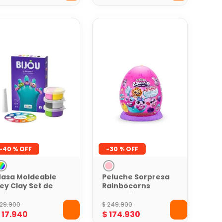
-
40 %
-
30 %
asa Moldeable
Peluche Sorpresa
ey Clay Set de
Rainbocorns
nillos
Eggzania
lienígenas x 3
29
.
900
$
249
.
900
nvases
$
17
.
940
$
174
.
930