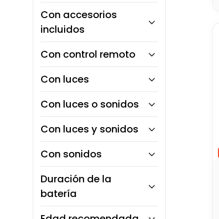
Con accesorios
incluidos
Sí
Con control remoto
No
Sí
Con luces
No
Sí
Con luces o sonidos
No
Sí
Con luces y sonidos
No
Sí
Con sonidos
Sí
Duración de la
No
batería
Menos de 10 minutos
Edad recomendada