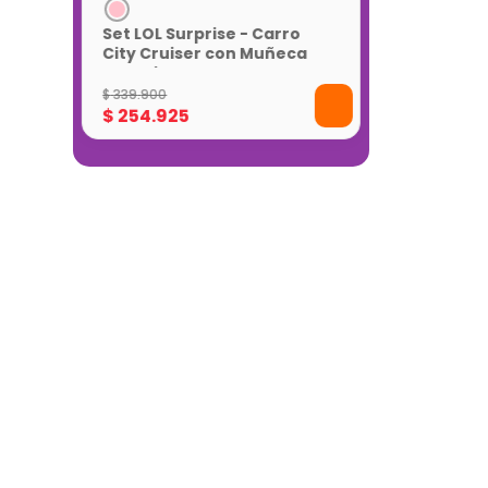
Set LOL Surprise - Carro
City Cruiser con Muñeca
Exclusiva
$
339
.
900
$
254
.
925