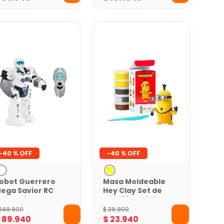
-
40 %
-
40 %
obot Guerrero
Masa Moldeable
ega Savior RC
Hey Clay Set de
oy Logic
Plastilina Minions
Kevin x 5 Envases
149
.
900
$
39
.
900
$
89
.
940
$
23
.
940