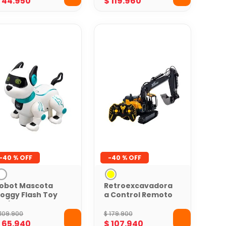
$
44
.
950
$
119
.
960
-
40 %
-
40 %
obot Mascota
Retroexcavadora
oggy Flash Toy
a Control Remoto
ogic
Work on Rocks
109
.
900
$
179
.
900
$
65
.
940
$
107
.
940