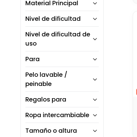
Material Principal
Paw Patrol
Plástico blando
La Granja de Zenón
Tela / Felpa
Plástico ABS
Nivel de dificultad
Joker
Madera
Textil
Flash
Goma / Silicona
Fácil
Nivel de dificultad de
Amethyst
Cartón / Papel
Medio
Amaya
uso
B Cake Pastel
Fácil
Para
Básico
Intermedio
Niñas
Pelo lavable /
Niños
peinable
Unisex
Sí
Regalos para
No
Bebés
Ropa intercambiable
Niñas
Niños
Sí
Tamaño o altura
Para todos
No