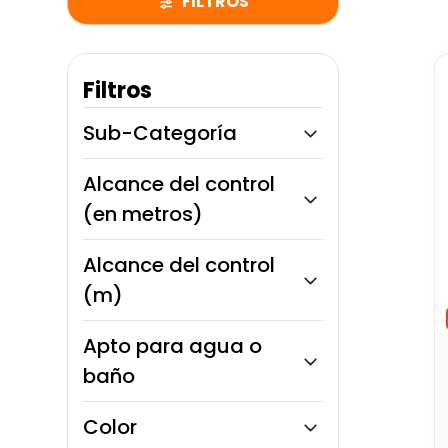
FILTROS
10
.
bloques
Filtros
Sub-Categoría
Vehículos y Control Remoto
Alcance del control
Muñecas y Muñecos
(en metros)
Sets y Manualidades
Peluches
10 m
Alcance del control
Arte y Manualidades
15 m
Juguetes
(m)
Muñecas
10 m
Carros de Juguete
Apto para agua o
30 m
Electrónicos
baño
Didácticos para Bebés
Sí
Color