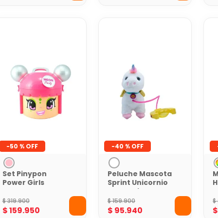
Accesorios
-
50 %
-
40 %
Set Pinypon
Peluche Mascota
M
Power Girls
Sprint Unicornio
H
con Sonidos
A
A
$
319
.
900
$
159
.
900
$
E
$
159
.
950
$
95
.
940