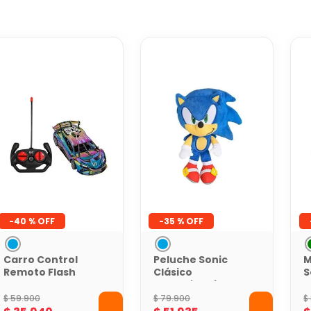
-
40 %
-
35 %
Carro Control
Peluche Sonic
M
Remoto Flash
Clásico
S
Racer Azul
Coleccionable 22
S
cm
J
$
59
.
900
$
79
.
900
$