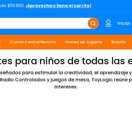
sde $119.900.
¡Aprovecha y llena el carrito!
Iniciar
s
Carros Control Remoto
Drones de Juguete
Robots
es para niños de todas las
eñados para estimular la creatividad, el aprendizaje y 
 Radio Controlados y juegos de mesa, ToyLogic reúne 
intereses.