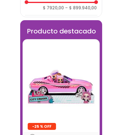
Ciencia
$ 7920,00
–
$ 899.940,00
Construcción
Costura
Pegatinas
Producto destacado
Moldeables
-
25 %