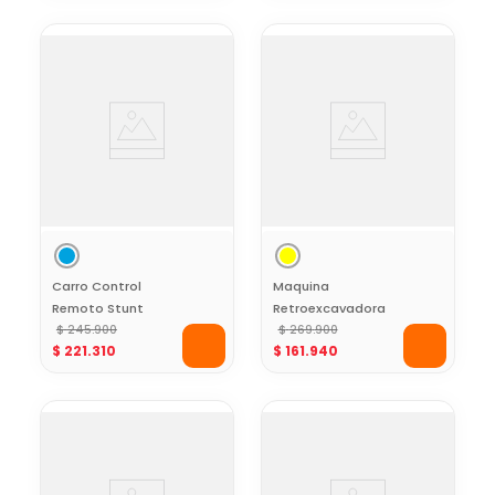
Carro Control
Maquina
Remoto Stunt
Retroexcavadora
Movimiento Tipo
$
245
.
900
RC con Brazo
$
269
.
900
$
221
.
310
$
161
.
940
Gusano Toy Logic
Articulado con
Luces y Sonido