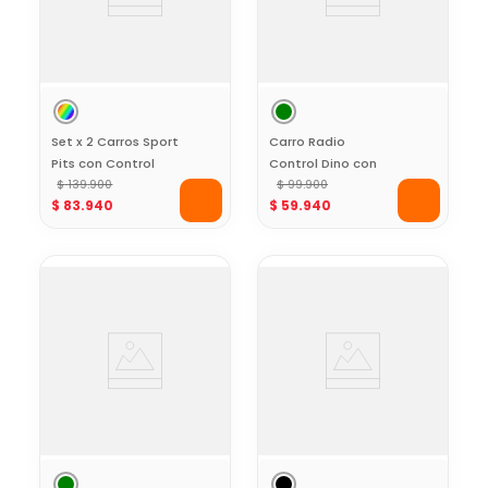
Set x 2 Carros Sport
Carro Radio
Pits con Control
Control Dino con
Remoto
$
139
.
900
Accesorios Toy
$
99
.
900
$
83
.
940
$
59
.
940
Logic