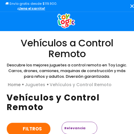
🚚 Envío gratis desde $119.900.
TÉRMINOS MÁS BUSCADOS
¡Llena el carrito!
1
.
lol
2
.
toy story
3
.
carro
Vehículos a Control
4
.
minix figuras
Remoto
5
.
carro control remoto
Descubre los mejores juguetes a control remoto en Toy Logic.
6
.
minix maradona
Carros, drones, camiones, maquinas de construcción y más
para niños y adultos. Diversión garantizada.
7
.
peluche
Juguetes
Vehículos y Control Remoto
8
.
sonic
Vehículos y Control
9
.
bloques
Remoto
10
.
chef
Relevancia
FILTROS