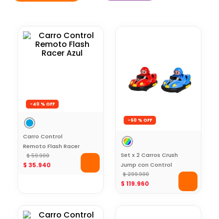
-
40 %
-
60 %
Carro Control
Remoto Flash Racer
Set x 2 Carros Crush
Azul
$
59
.
900
$
35
.
940
Jump con Control
Remoto
$
299
.
900
$
119
.
960