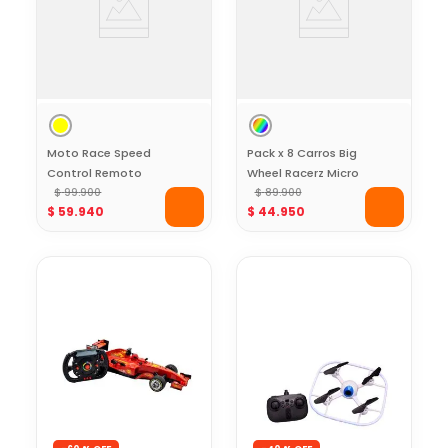
Moto Race Speed
Pack x 8 Carros Big
Control Remoto
Wheel Racerz Micro
Toy Logic
$
99
.
900
Systemz
$
89
.
900
$
59
.
940
$
44
.
950