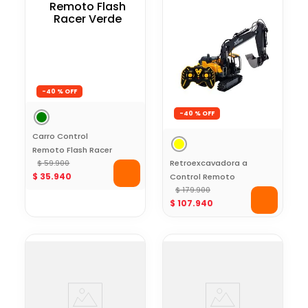
-
40 %
-
40 %
Carro Control
Remoto Flash Racer
Retroexcavadora a
Verde
$
59
.
900
$
35
.
940
Control Remoto
Work on Rocks
$
179
.
900
$
107
.
940