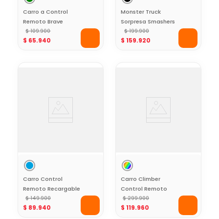
Carro a Control
Monster Truck
Remoto Brave
Sorpresa Smashers
Stunt Verde Toy
$
109
.
900
$
199
.
900
$
65
.
940
$
159
.
920
Logic
Carro Control
Carro Climber
Remoto Recargable
Control Remoto
Stunt Flow Toy
$
149
.
900
con Camara y
$
299
.
900
$
89
.
940
$
119
.
960
Logic Azul
Control por App