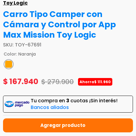
Toy Logic
Carro Tipo Camper con
Cámara y Control por App
Max Mission Toy Logic
SKU
:
TOY-67691
Color
:
Naranja
$
167
.
940
$
279
.
900
Ahorra
$
111
.
960
Tu compra en
3
cuotas ¡Sin interés!
Bancos aliados