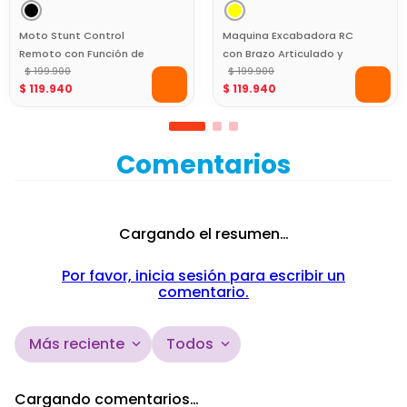
Moto Stunt Control
Maquina Excabadora RC
Remoto con Función de
con Brazo Articulado y
Humo
$
199
.
900
Vagón Luces y Sonido
$
199
.
900
$
119
.
940
$
119
.
940
Comentarios
Cargando el resumen…
Por favor, inicia sesión para escribir un
comentario.
Más reciente
Todos
Cargando comentarios…