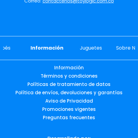
Correo:
contactenos@toylogic.com.co
ebés
Información
Juguetes
Sobre No
Información
Términos y condiciones
Políticas de tratamiento de datos
Política de envíos, devoluciones y garantías
Aviso de Privacidad
Promociones vigentes
Preguntas frecuentes