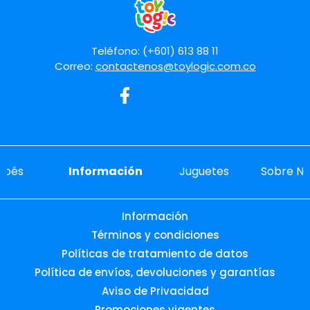
Teléfono: (+601) 613 88 11
Correo:
contactenos@toylogic.com.co
ebés
Información
Juguetes
Sobre No
Información
Términos y condiciones
Políticas de tratamiento de datos
Política de envíos, devoluciones y garantías
Aviso de Privacidad
Promociones vigentes