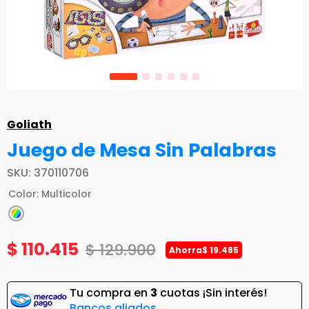
Goliath
Juego de Mesa Sin Palabras
SKU
:
370110706
Color
:
Multicolor
$
110
.
415
$
129
.
900
Ahorra
$
19
.
485
Tu compra en
3
cuotas ¡Sin interés!
Bancos aliados