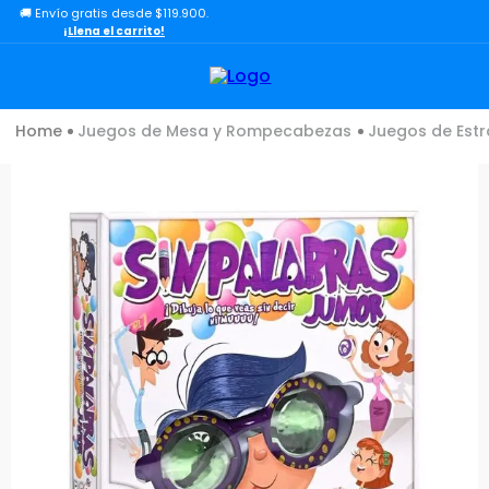
🚚 Envío gratis desde $119.900.
TÉRMINOS MÁS BUSCADOS
¡Llena el carrito!
1
.
lol
2
.
toy story
Juegos de Mesa y Rompecabezas
Juegos de Estr
3
.
carro
4
.
carro control remoto
5
.
minix figuras
6
.
minix maradona
7
.
peluche
8
.
sonic
9
.
dinosaurio
10
.
bloques