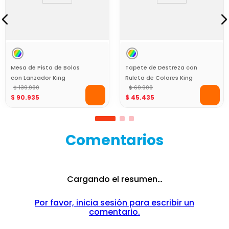
Mesa de Pista de Bolos
Tapete de Destreza con
con Lanzador King
Ruleta de Colores King
Games
$
139
.
900
Games
$
69
.
900
$
90
.
935
$
45
.
435
Comentarios
Cargando el resumen…
Por favor, inicia sesión para escribir un
comentario.