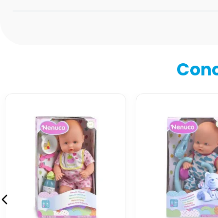
Califica el producto de 1 a 5 estrellas
★
★
★
★
★
Tu nombre
Cono
Dirección de email
Escribe un comentario
Enviar comentario