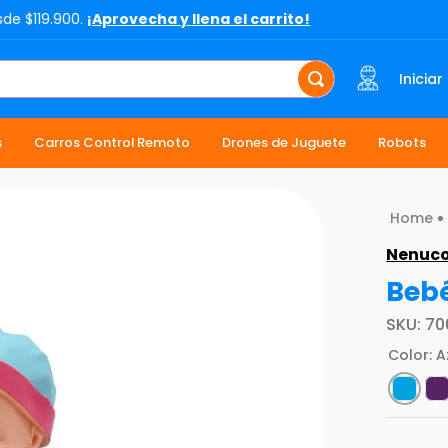
sde $119.900.
¡Aprovecha y llena el carrito!
Iniciar
s
Carros Control Remoto
Drones de Juguete
Robots
Nenuc
Beb
SKU
:
70
Color
:
A