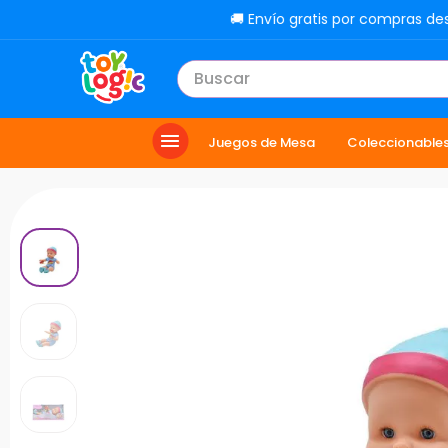
🚚 Envío gratis por compras de
Buscar
TÉRMINOS MÁS BUSCADOS
Juegos de Mesa
Coleccionable
1
.
toy story
2
.
carro
3
.
lol
4
.
minix figuras
5
.
carro control remoto
6
.
peluche
7
.
sonic
8
.
muñecas
9
.
chef