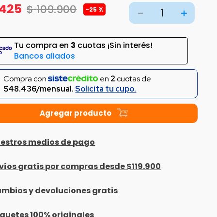
425
$
109
.
900
-
25 %
－
＋
Tu compra en
3
cuotas ¡Sin interés!
Bancos aliados
Compra con
en
2
cuotas de
$48.436/mensual.
Solicita tu cupo.
estros medios de pago
víos gratis por compras desde $119.900
mbios y devoluciones gratis
guetes 100% originales