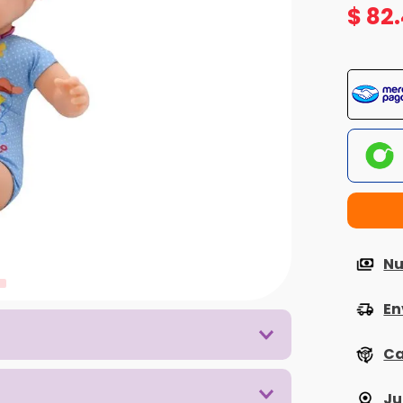
$
82
.
Nu
En
Ca
Ju