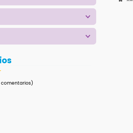
ios
☆
 comentarios)