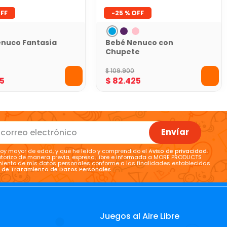
-
25 %
nuco Fantasía
Bebé Nenuco con
Chupete
$
109
.
900
5
$
82
.
425
Envíar
oy mayor de edad, y que he leído y comprendido el
Aviso de privacidad
.
torizo de manera previa, expresa, libre e informada a MORE PRODUCTS
tamiento de mis datos personales conforme a las finalidades establecidas
a de Tratamiento de Datos Personales
.
Juegos al Aire Libre