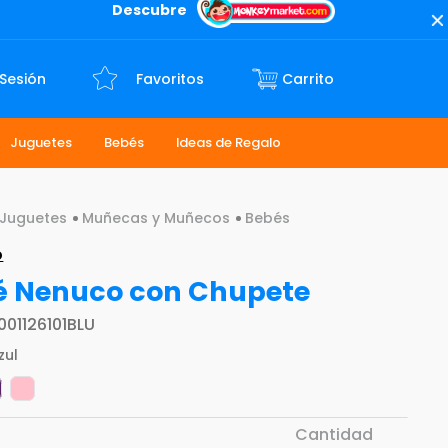
Descubre
 Sesión
Favoritos
Juguetes
Bebés
Ideas de Regalo
Juguetes
Muñecas y Muñecos
Bebés
o
é Nenuco con Chupete
001126101BLU
zul
Cantidad