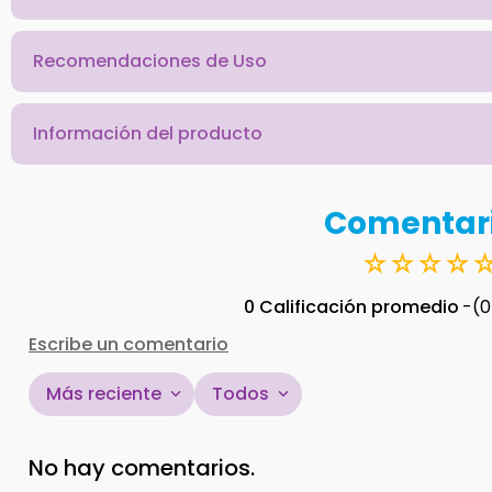
Recomendaciones de Uso
Información del producto
Comentar
☆
☆
☆
☆
0 Calificación promedio
(0
Escribe un comentario
Más reciente
Todos
Agregar comentario
No hay comentarios.
Título