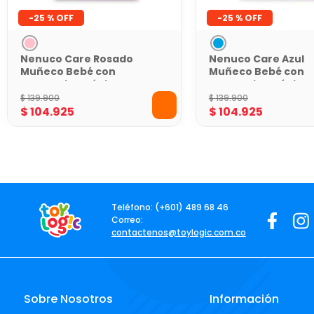
-
25 %
-
25 %
Nenuco Care Rosado
Nenuco Care Azul
Muñeco Bebé con
Muñeco Bebé con
Accesorios Médicos y
Accesorios Médicos
de Alimentación 35 cm
de Alimentación 35
$
139
.
900
$
139
.
900
$
104
.
925
$
104
.
925
Teléfono: (+601) 489 68 46
Correo:
contactenos@toylogic.com.co
Sobre Nosotros
Información