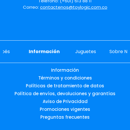
Teléfono: (+601) 613 88 11
Correo:
contactenos@toylogic.com.co
ebés
Información
Juguetes
Sobre No
Información
Términos y condiciones
Políticas de tratamiento de datos
Política de envíos, devoluciones y garantías
Aviso de Privacidad
Promociones vigentes
Preguntas frecuentes