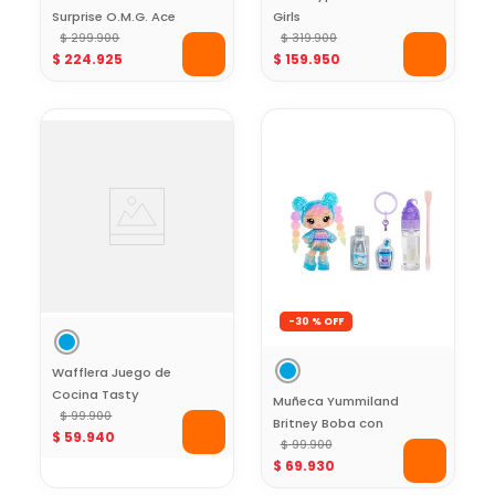
Surprise O.M.G. Ace
Girls
Con 15 Sorpresas
$
299
.
900
$
319
.
900
$
224
.
925
$
159
.
950
-
30 %
Wafflera Juego de
Cocina Tasty
Muñeca Yummiland
$
99
.
900
Britney Boba con
$
59
.
940
Brillo Labial para
$
99
.
900
$
69
.
930
Preparar