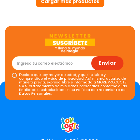
Envíar
Declaro que soy mayor de edad, y que he leído y
comprendido el
Aviso de privacidad
. Así mismo, autorizo de
manera previa, expresa, libre e informada a MORE PRODUCTS
S.A.S. el tratamiento de mis datos personales conforme a las
finalidades establecidas en su
Política de Tratamiento de
Datos Personales
.