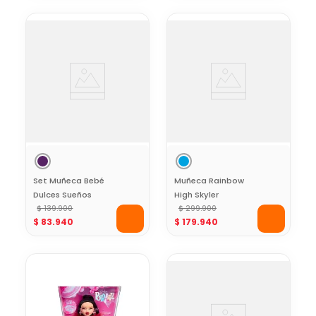
Set Muñeca Bebé
Muñeca Rainbow
Dulces Sueños
High Skyler
Sweet Baby
$
139
.
900
Cristales Creativos
$
299
.
900
$
83
.
940
$
179
.
940
con Outfit Azul y
Detalles de Cristal