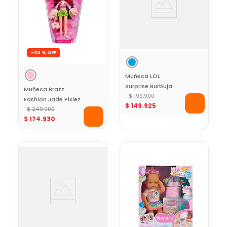
-
30 %
Muñeca LOL
Surprise Burbuja
Muñeca Bratz
Colección Chicas
$
199
.
900
Fashion Jade Pixiez
$
149
.
925
Superpoderosas
Edición Especial
$
249
.
900
$
174
.
930
Articulada