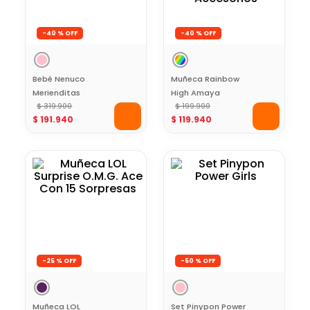
-
40 %
-
40 %
Bebé Nenuco
Muñeca Rainbow
Merienditas
High Amaya
Gourmet
$
319
.
900
Cabello Mágico
$
199
.
900
$
191
.
940
$
119
.
940
con Acuarelas
Lavables y
Accesorios
-
25 %
-
50 %
Muñeca LOL
Set Pinypon Power