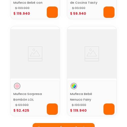
Muñeco Bebé con
de Cocina Tasty
Peluche 42 cm
$
199
.
900
$
99
.
900
$
119
.
940
$
59
.
940
Muñeca Sorpresa
Muñeca Bebé
Bombón LOL
Nenuco Fairy
Surprise Colección
$
69
.
900
Pacifiers con Chupo
$
199
.
900
$
52
.
425
$
119
.
940
Chicas
Mágico y
Superpoderosas
Accesorios