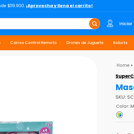
sde $119.900.
¡Aprovecha y llena el carrito!
Iniciar
s
Carros Control Remoto
Drones de Juguete
Robots
SuperC
Masc
SKU
:
SC
Color
:
M