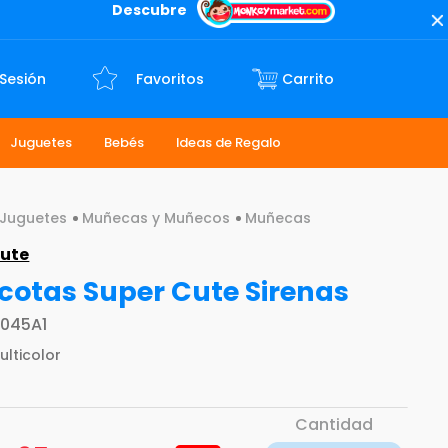
Descubre
 Sesión
Favoritos
Juguetes
Bebés
Ideas de Regalo
Juguetes
Muñecas y Muñecos
Muñecas
ute
otas Super Cute Sirenas
045A1
ulticolor
Cantidad