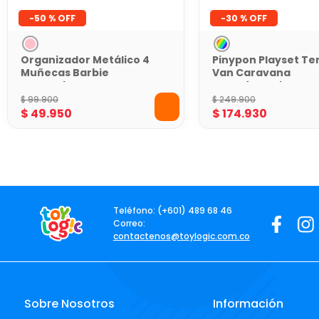
-
50 %
-
30 %
Organizador Metálico 4
Pinypon Playset Ter
Muñecas Barbie
Van Caravana
Wardrobe Estuche de
Transformable con
Colección
Accesorios
$
99
.
900
$
249
.
900
$
49
.
950
$
174
.
930
Teléfono: (+601) 489 68 46
Correo:
contactenos@toylogic.com.co
Sobre Nosotros
Información