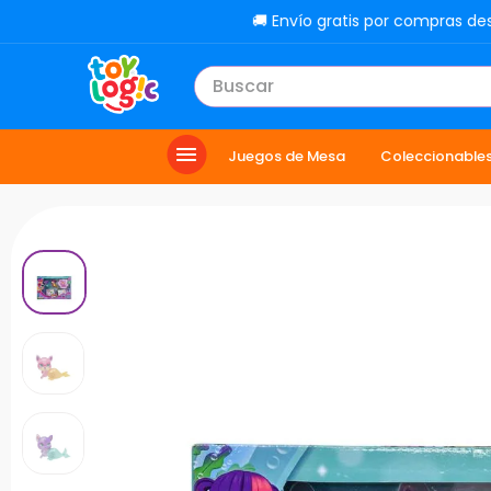
🚚 Envío gratis por compras de
Buscar
TÉRMINOS MÁS BUSCADOS
Juegos de Mesa
Coleccionable
1
.
lol
2
.
toy story
3
.
carro
4
.
minix figuras
5
.
carro control remoto
6
.
peluche
7
.
sonic
8
.
muñecas
9
.
dinosaurio