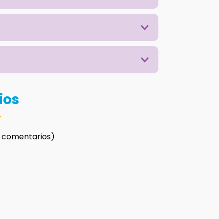
ios
☆
 comentarios)