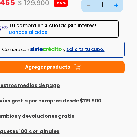
465
$
129
.
900
-
65 %
－
＋
Tu compra en
3
cuotas ¡Sin interés!
Bancos aliados
Compra con
y
solicita tu cupo.
estros medios de pago
víos gratis por compras desde $119.900
mbios y devoluciones gratis
guetes 100% originales