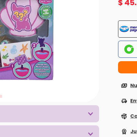
$
45
.
Nu
En
Ca
Ju