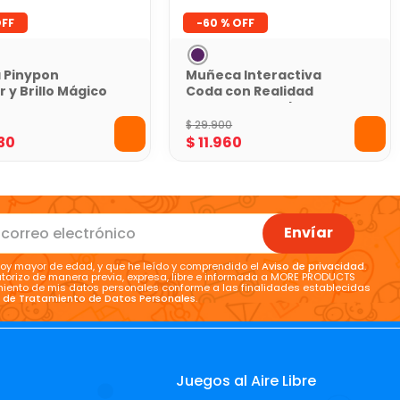
-
60 %
 Pinypon
Muñeca Interactiva
 y Brillo Mágico
Coda con Realidad
Aumentada Tobogama
$
29
.
900
30
$
11
.
960
Envíar
oy mayor de edad, y que he leído y comprendido el
Aviso de privacidad
.
torizo de manera previa, expresa, libre e informada a MORE PRODUCTS
tamiento de mis datos personales conforme a las finalidades establecidas
a de Tratamiento de Datos Personales
.
Juegos al Aire Libre