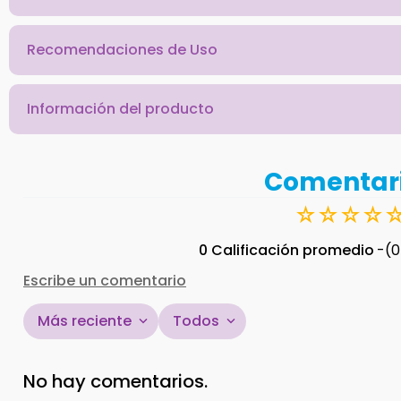
Recomendaciones de Uso
Información del producto
Comentar
☆
☆
☆
☆
0 Calificación promedio
(0
Escribe un comentario
Más reciente
Todos
Agregar comentario
No hay comentarios.
Título