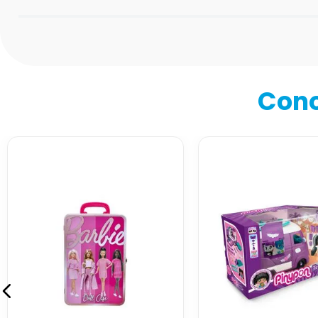
Califica el producto de 1 a 5 estrellas
★
★
★
★
★
Tu nombre
Cono
Dirección de email
Escribe un comentario
Enviar comentario