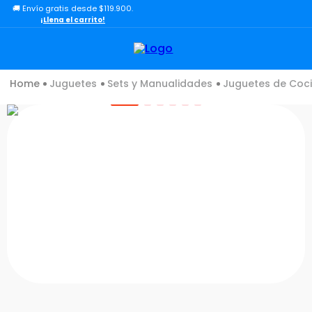
🚚 Envío gratis desde $119.900.
TÉRMINOS MÁS BUSCADOS
¡Llena el carrito!
1
.
lol
2
.
toy story
Juguetes
Sets y Manualidades
Juguetes de Coc
3
.
carro
4
.
carro control remoto
5
.
minix figuras
6
.
minix maradona
7
.
peluche
8
.
sonic
9
.
dinosaurio
10
.
bloques