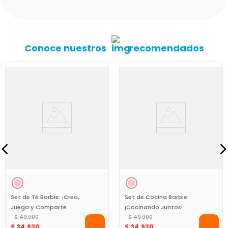
Conoce nuestros
recomendados
Set de Té Barbie: ¡Crea,
Set de Cocina Barbie:
Juega y Comparte
¡Cocinando Juntos!
Momentos!
$
49
.
900
$
49
.
900
$
34
.
930
$
34
.
930