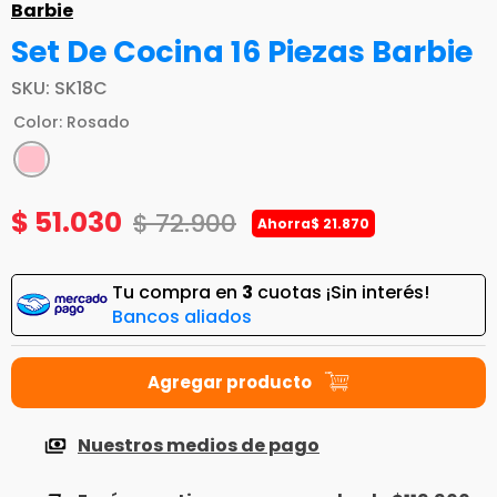
Barbie
Set De Cocina 16 Piezas Barbie
SKU
:
SK18C
Color
:
Rosado
$
51
.
030
$
72
.
900
Ahorra
$
21
.
870
Tu compra en
3
cuotas ¡Sin interés!
Bancos aliados
Nuestros medios de pago