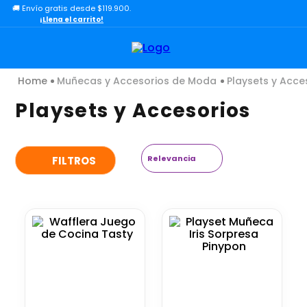
🚚 Envío gratis desde $119.900.
TÉRMINOS MÁS BUSCADOS
¡Llena el carrito!
1
.
lol
2
.
toy story
Muñecas y Accesorios de Moda
Playsets y Acce
3
.
carro
Playsets y Accesorios
4
.
carro control remoto
5
.
minix figuras
6
.
minix maradona
Relevancia
FILTROS
7
.
peluche
8
.
sonic
9
.
dinosaurio
10
.
bloques