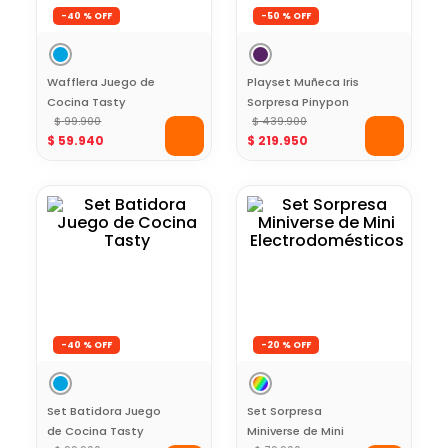
-
40 %
-
50 %
Wafflera Juego de
Playset Muñeca Iris
Cocina Tasty
Sorpresa Pinypon
$
99
.
900
$
439
.
900
$
59
.
940
$
219
.
950
-
40 %
-
20 %
Set Batidora Juego
Set Sorpresa
de Cocina Tasty
Miniverse de Mini