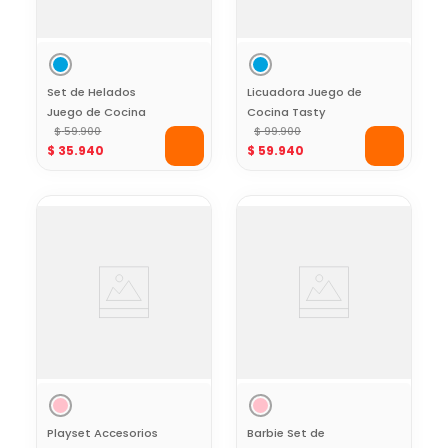
Set de Helados
Licuadora Juego de
Juego de Cocina
Cocina Tasty
Tasty
$
59
.
900
$
99
.
900
$
35
.
940
$
59
.
940
Playset Accesorios
Barbie Set de