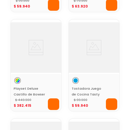
$
99
.
900
Electrodomésticos
$
79
.
900
$
59
.
940
$
63
.
920
Playset Deluxe
Tostadora Juego
Castillo de Bowser
de Cocina Tasty
Super Mario
$
449
.
900
$
99
.
900
$
382
.
415
$
59
.
940