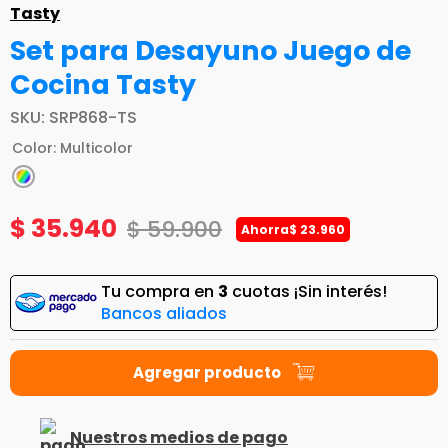
Tasty
Set para Desayuno Juego de
Cocina Tasty
SKU
:
SRP868-TS
Color
:
Multicolor
$
35
.
940
$
59
.
900
Ahorra
$
23
.
960
Tu compra en
3
cuotas ¡Sin interés!
Bancos aliados
Nuestros medios de pago