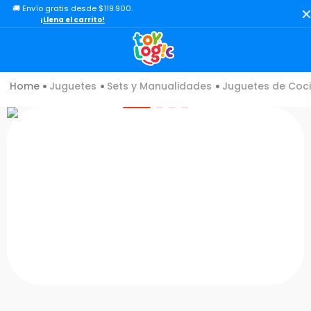
🚚 Envío gratis desde $119.900.
TÉRMINOS MÁS BUSCADOS
¡Llena el carrito!
1
.
lol
2
.
toy story
Juguetes
Sets y Manualidades
Juguetes de Coc
3
.
carro
4
.
carro control remoto
5
.
minix figuras
6
.
minix maradona
7
.
peluche
8
.
sonic
9
.
chef
10
.
dinosaurio