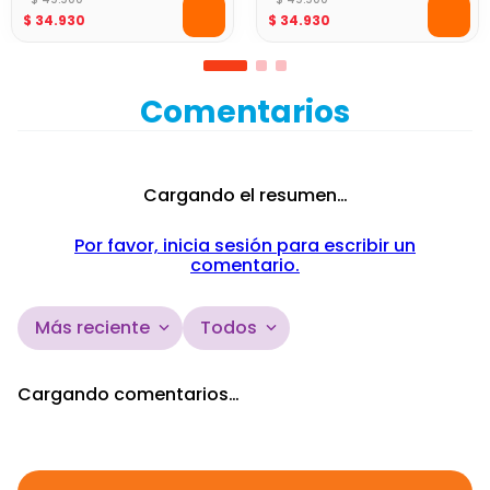
Momentos!
$
34
.
930
$
34
.
930
Comentarios
Cargando el resumen…
Por favor, inicia sesión para escribir un
comentario.
Más reciente
Todos
Cargando comentarios…