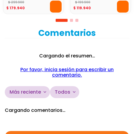
Peluche 42 cm
$
199
.
900
$
119
.
940
Nenuco Princess Muñeco
Bebé con 11 Funciones y
Accesorios 42 cm
$
299
.
900
$
179
.
940
Comentarios
Cargando el resumen…
Por favor, inicia sesión para escribir un
comentario.
Más reciente
Todos
Cargando comentarios…