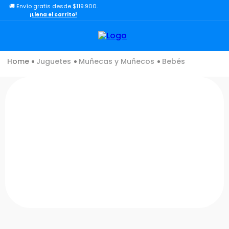
🚚 Envío gratis desde $119.900.
TÉRMINOS MÁS BUSCADOS
¡Llena el carrito!
1
.
lol
2
.
toy story
Juguetes
Muñecas y Muñecos
Bebés
3
.
carro
4
.
carro control remoto
5
.
minix figuras
6
.
minix maradona
7
.
peluche
8
.
bloques construcción
9
.
sonic
10
.
dinosaurio