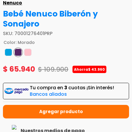
Nenuco
Bebé Nenuco Biberón y
Sonajero
SKU
:
70001276401PRP
Color
:
Morado
$
65
.
940
$
109
.
900
Ahorra
$
43
.
960
Tu compra en
3
cuotas ¡Sin interés!
Bancos aliados
Nuestros medios de pago