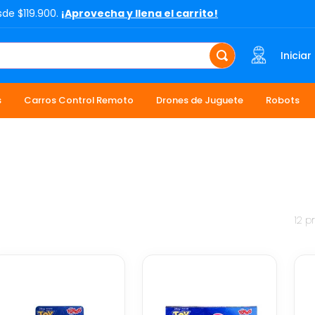
sde $119.900.
¡Aprovecha y llena el carrito!
Iniciar
s
Carros Control Remoto
Drones de Juguete
Robots
12
p