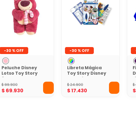
-
30 %
-
30 %
Peluche Disney
Libreta Mágica
F
Lotso Toy Story
Toy Story Disney
D
30 cm
para Pintar con
L
Agua
S
$
99
.
900
$
24
.
900
$
$
69
.
930
$
17
.
430