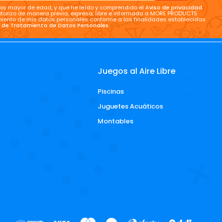
oy mayor de edad, y que he leído y comprendido el
Aviso de privacidad
.
torizo de manera previa, expresa, libre e informada a MORE PRODUCTS
tamiento de mis datos personales conforme a las finalidades establecidas
a de Tratamiento de Datos Personales
.
Juegos al Aire Libre
Piscinas
d
Juguetes Acuáticos
Montables