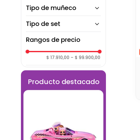
Pilas o baterías
Tipo de muñeco
Mini Figuras de Dinosaurios
Tipo de set
Arte
Rangos de precio
Educativo / Lógico
$ 17.910,00
–
$ 99.900,00
Producto destacado