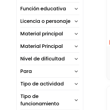
3 a 5 años
Función educativa
Creatividad
Licencia o personaje
Lotso
Material principal
Plástico rígido
Material Principal
Plástico blando
Tela / Felpa
Plástico ABS
Nivel de dificultad
Fácil
Para
Niñas
Tipo de actividad
Niños
Unisex
Pintura
Tipo de
Dibujo
funcionamiento