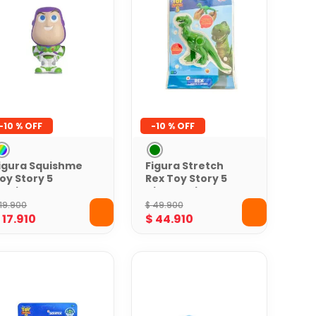
-
10 %
-
10 %
igura Squishme
Figura Stretch
oy Story 5
Rex Toy Story 5
urtida Suave
Dinosaurio
oleccionable
Elástico Verde de
19
.
900
$
49
.
900
ensorial
Acción
$
17
.
910
$
44
.
910