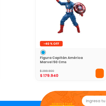
-
40 %
Figura Capitán América
Marvel 50 Cms
$
299
.
900
$
179
.
940