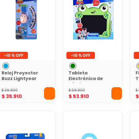
-
10 %
-
10 %
Reloj Proyector
Tableta
F
Buzz Lightyear
Electrónica de
T
Toy Story 5 con
Dibujo Toy Story
S
24 Imágenes
5 LED Borrable
C
$
39
.
900
$
59
.
900
$
para Niños
S
$
35
.
910
$
53
.
910