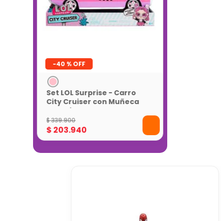
-
40 %
Set LOL Surprise - Carro
City Cruiser con Muñeca
Exclusiva
$
339
.
900
$
203
.
940