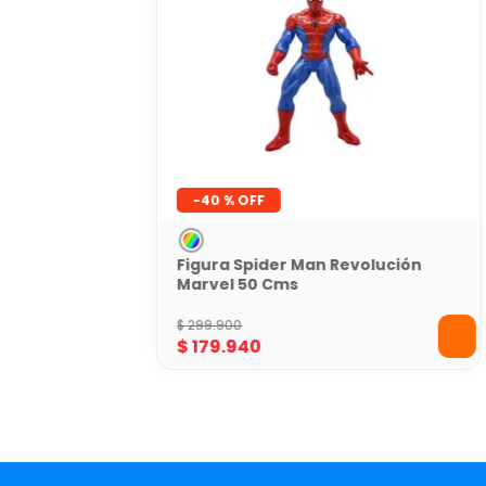
-
40 %
Figura Spider Man Revolución
Marvel 50 Cms
$
299
.
900
$
179
.
940