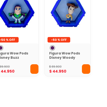
-
50 %
-
50 %
igura Wow Pods
Figura Wow Pods
isney Buzz
Disney Woody
ightyear Toy
Toy Story
tory
89
.
900
$
89
.
900
$
44
.
950
$
44
.
950