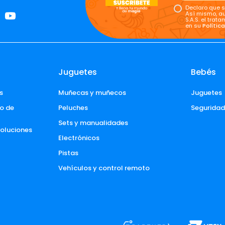
Declaro que s
Así mismo, au
S.A.S. el tra
en su
Polític
Juguetes
Bebés
s
Muñecas y muñecos
Juguetes
o de 
Peluches
Segurida
Sets y manualidades
voluciones 
Electrónicos
Pistas
Vehículos y control remoto