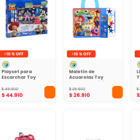
-
10 %
-
10 %
Playset para
Maletín de
L
Escarchar Toy
Acuarelas Toy
T
Story 5
Story 5 Portátil
y
Manualidades
para Pintar y
O
$
49
.
900
$
29
.
900
$
Brillantes
Colorear
$
44
.
910
$
26
.
910