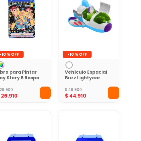
-
10 %
-
10 %
ibro para Pintar
Vehículo Espacial
oy Story 5 Raspa
Buzz Lightyear
 Revela Colores
Toy Story 5 con
cultos
Figura y Fricción
29
.
900
$
49
.
900
$
26
.
910
$
44
.
910