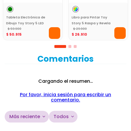
Tableta Electrónica de
Libro para Pintar Toy
Dibujo Toy Story 5 LED
Story 5 Raspa y Revela
Borrable para Niños
$
59
.
900
Colores Ocultos
$
29
.
900
$
50
.
915
$
26
.
910
Comentarios
Cargando el resumen…
Por favor, inicia sesión para escribir un
comentario.
Más reciente
Todos