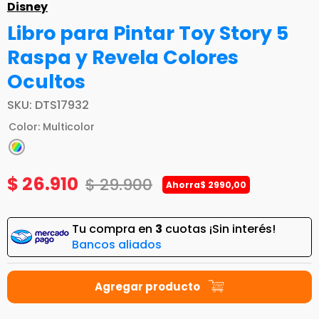
Disney
Libro para Pintar Toy Story 5
Raspa y Revela Colores
Ocultos
SKU
:
DTS17932
Color
:
Multicolor
$
26
.
910
$
29
.
900
Ahorra
$
2990
,
00
Tu compra en
3
cuotas ¡Sin interés!
Bancos aliados