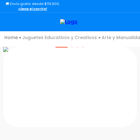
🚚 Envío gratis desde $119.900.
TÉRMINOS MÁS BUSCADOS
¡Llena el carrito!
1
.
lol
2
.
toy story
Juguetes Educativos y Creativos
Arte y Manualid
3
.
carro
4
.
minix figuras
5
.
carro control remoto
6
.
minix maradona
7
.
peluche
8
.
sonic
9
.
bloques
10
.
chef