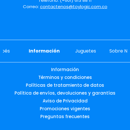
Teléfono: (+601) 613 88 11
Correo:
contactenos@toylogic.com.co
ebés
Información
Juguetes
Sobre No
Información
Términos y condiciones
Políticas de tratamiento de datos
Política de envíos, devoluciones y garantías
Aviso de Privacidad
Promociones vigentes
Preguntas frecuentes