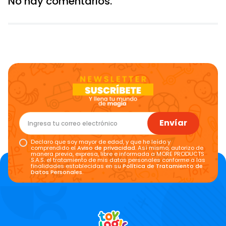
No hay comentarios.
Envíar
Declaro que soy mayor de edad, y que he leído y
comprendido el
Aviso de privacidad
. Así mismo, autorizo de
manera previa, expresa, libre e informada a MORE PRODUCTS
S.A.S. el tratamiento de mis datos personales conforme a las
finalidades establecidas en su
Política de Tratamiento de
Datos Personales
.