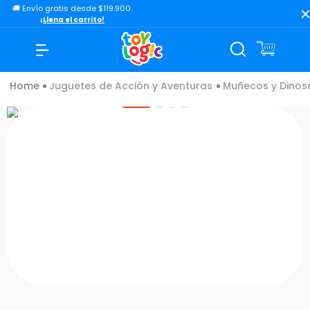
🚚 Envío gratis desde $119.900.
TÉRMINOS MÁS BUSCADOS
¡Llena el carrito!
1
.
lol
2
.
toy story
Juguetes de Acción y Aventuras
Muñecos y Dinos
3
.
carro
4
.
carro control remoto
5
.
minix figuras
6
.
minix maradona
7
.
peluche
8
.
bloques construcción
9
.
sonic
10
.
dinosaurio