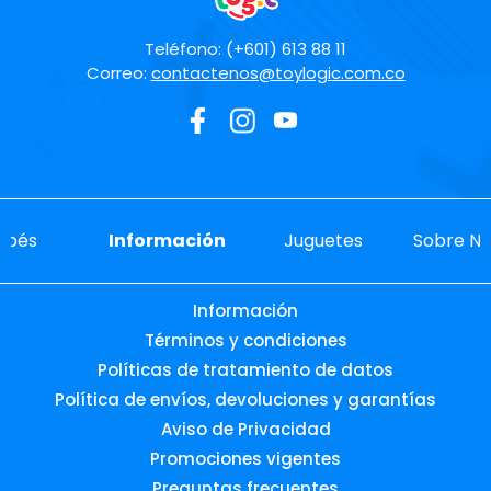
Teléfono: (+601) 613 88 11
Correo:
contactenos@toylogic.com.co
ebés
Información
Juguetes
Sobre No
Información
Términos y condiciones
Políticas de tratamiento de datos
Política de envíos, devoluciones y garantías
Aviso de Privacidad
Promociones vigentes
Preguntas frecuentes