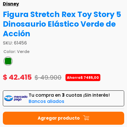
Disney
Figura Stretch Rex Toy Story 5
Dinosaurio Elástico Verde de
Acción
SKU
:
61456
Color
:
Verde
$
42
.
415
$
49
.
900
Ahorra
$
7485
,
00
Tu compra en
3
cuotas ¡Sin interés!
Bancos aliados