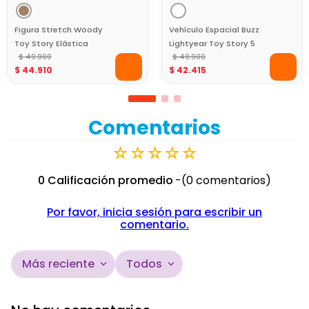
Figura Stretch Woody
Vehículo Espacial Buzz
Toy Story Elástica
Lightyear Toy Story 5
Disney Pixar
$
49
.
900
con Figura y Fricción
$
49
.
900
$
44
.
910
$
42
.
415
Comentarios
☆
☆
☆
☆
☆
0 Calificación promedio
(0 comentarios)
Por favor, inicia sesión para escribir un
comentario.
Más reciente
Todos