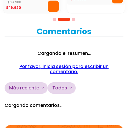
con Agua
$
24
.
900
$
19
.
920
Comentarios
Cargando el resumen…
Por favor, inicia sesión para escribir un
comentario.
Más reciente
Todos
Cargando comentarios…