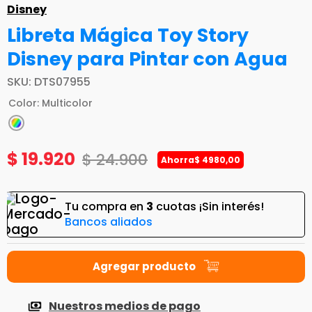
Disney
Libreta Mágica Toy Story
Disney para Pintar con Agua
SKU
:
DTS07955
Color
:
Multicolor
$
19
.
920
$
24
.
900
Ahorra
$
4980
,
00
Tu compra en
3
cuotas ¡Sin interés!
Bancos aliados
Nuestros medios de pago