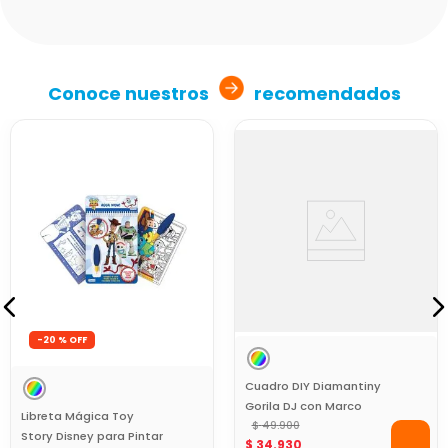
Conoce nuestros
recomendados
-
20 %
Cuadro DIY Diamantiny
Gorila DJ con Marco
Libreta Mágica Toy
Infantil
$
49
.
900
Story Disney para Pintar
$
34
.
930