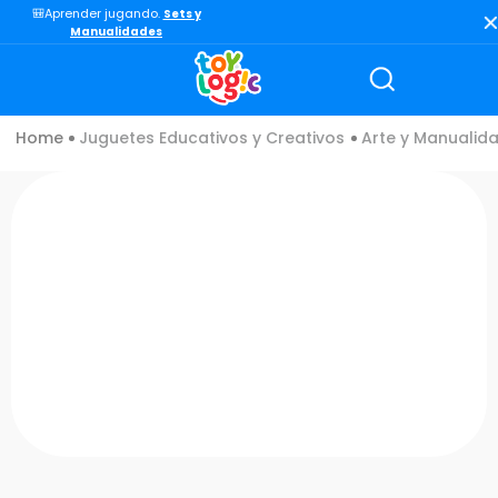
🎒Aprender jugando.
Sets y
TÉRMINOS MÁS BUSCADOS
Manualidades
1
.
lol
2
.
toy story
Juguetes Educativos y Creativos
Arte y Manualid
3
.
carro
4
.
carro control remoto
5
.
minix figuras
6
.
minix maradona
7
.
peluche
8
.
sonic
9
.
dinosaurio
10
.
bloques