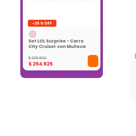
-
25 %
Set LOL Surprise - Carro
City Cruiser con Muñeca
Exclusiva
$
339
.
900
$
254
.
925