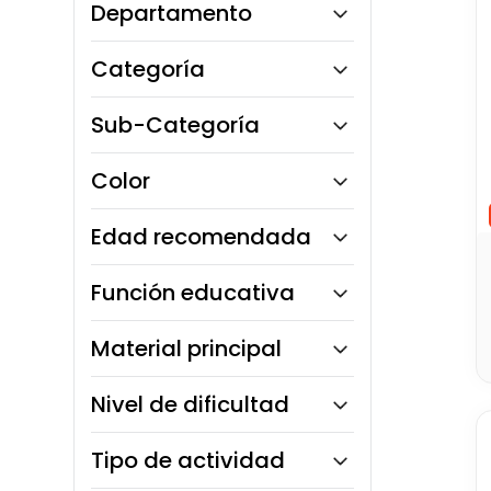
Departamento
10
.
bloques
Monkey Market
Categoría
Toy Logic
Sub-Categoría
Arte y Manualidades
Color
Sets y Manualidades
Edad recomendada
3 a 5 años
Función educativa
6 a 8 años
9 a 12 años
Motricidad
Material principal
13 años en adelante
Creatividad
Goma / Silicona
Nivel de dificultad
Fácil
Tipo de actividad