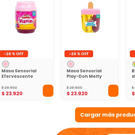
-
20 %
-
20 %
Masa Sensorial
Masa Sensorial
B
Efervescente
Play-Doh Melty
d
Play-Doh
Pop Watermelon
M
Limonada de
Freeze
D
$
29
.
900
$
29
.
900
$
Fresa
$
23
.
920
$
23
.
920