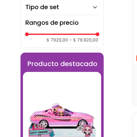
Pintura
Tipo de set
Arte
Rangos de precio
Moldeables
$ 7920,00
–
$ 79.920,00
Producto destacado