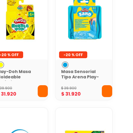
-
20 %
-
20 %
lay-Doh Masa
Masa Sensorial
oldeable
Tipo Arena Play-
urbujeante
Doh Azul Under
ensorial Banana
the Sea
39
.
900
$
39
.
900
$
31
.
920
$
31
.
920