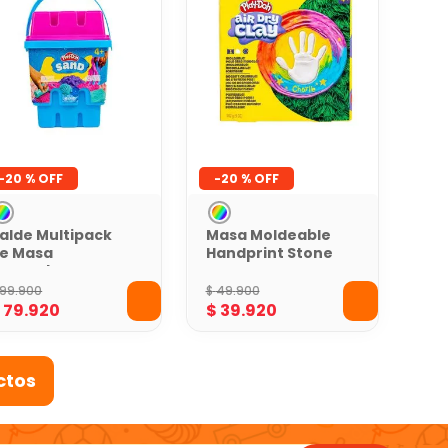
-
20 %
-
20 %
alde Multipack
Masa Moldeable
e Masa
Handprint Stone
oldeable Play-
Play-Doh
oh
99
.
900
$
49
.
900
$
79
.
920
$
39
.
920