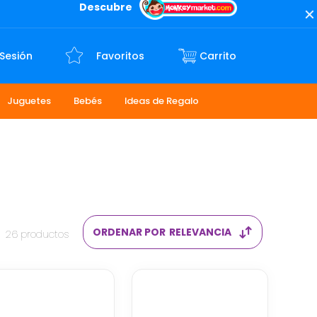
Descubre
 Sesión
Favoritos
Juguetes
Bebés
Ideas de Regalo
ORDENAR POR
RELEVANCIA
26
productos