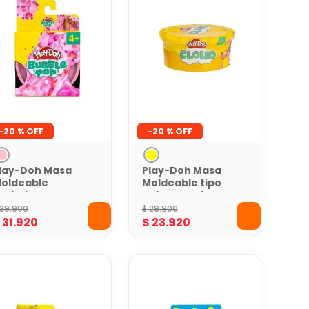
-
20 %
-
20 %
lay-Doh Masa
Play-Doh Masa
oldeable
Moldeable tipo
urbujeante
nube Amarilla
ensorial
39
.
900
$
29
.
900
$
31
.
920
$
23
.
920