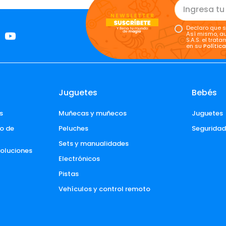
Declaro que s
Así mismo, au
S.A.S. el tra
en su
Polític
Juguetes
Bebés
s
Muñecas y muñecos
Juguetes
o de 
Peluches
Segurida
Sets y manualidades
voluciones 
Electrónicos
Pistas
Vehículos y control remoto