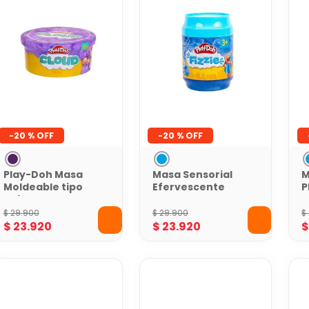
-
20 %
-
20 %
Play-Doh Masa
Masa Sensorial
M
Moldeable tipo
Efervescente
P
nube Morada
Play-Doh
P
Limonada de
B
$
29
.
900
$
29
.
900
$
Mora Azul
$
23
.
920
$
23
.
920