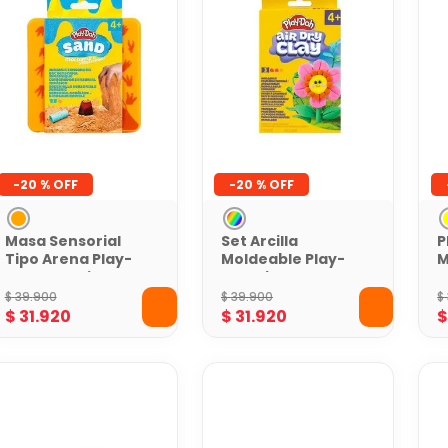
-
20 %
-
20 %
Masa Sensorial
Set Arcilla
P
Tipo Arena Play-
Moldeable Play-
M
Doh Naranja
Doh Air Dry Clay
B
Buddy para
S
$
39
.
900
$
39
.
900
$
Figuras
$
31
.
920
$
31
.
920