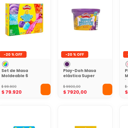
-
20 %
-
20 %
Set de Masa
Play-Doh Masa
P
Moldeable 6
elástica Super
M
Latas Play-Doh
Stretch Morada
b
s
$
99
.
900
$
9900
,
00
$
$
79
.
920
$
7920
,
00