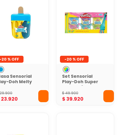
-
20 %
-
20 %
asa Sensorial
Set Sensorial
lay-Doh Melty
Play-Doh Super
op Berry
Stretch 6 Latas
lizzard
29
.
900
$
49
.
900
$
23
.
920
$
39
.
920