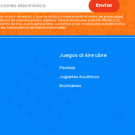
Envíar
oy mayor de edad, y que he leído y comprendido el
Aviso de privacidad
.
torizo de manera previa, expresa, libre e informada a MORE PRODUCTS
tamiento de mis datos personales conforme a las finalidades establecidas
a de Tratamiento de Datos Personales
.
Juegos al Aire Libre
Piscinas
d
Juguetes Acuáticos
Montables