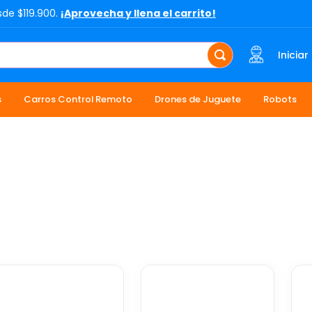
sde $119.900.
¡Aprovecha y llena el carrito!
Iniciar
s
Carros Control Remoto
Drones de Juguete
Robots