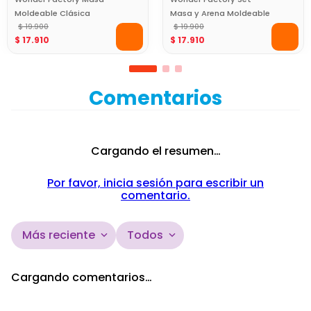
Moldeable Clásica
Masa y Arena Moldeable
Morado Libre de Gluten
$
19
.
900
Multicolor con
$
19
.
900
$
17
.
910
$
17
.
910
para Juego Creativo
Herramienta 4 en 1
Comentarios
Cargando el resumen…
Por favor, inicia sesión para escribir un
comentario.
Más reciente
Todos
Cargando comentarios…