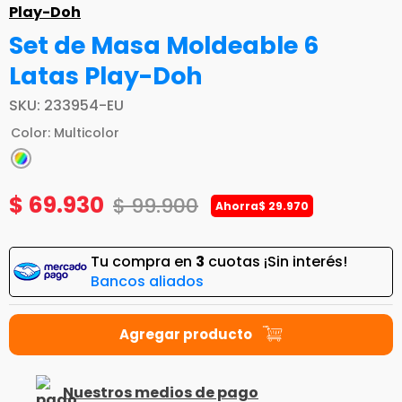
Play-Doh
Set de Masa Moldeable 6
Latas Play-Doh
SKU
:
233954-EU
Color
:
Multicolor
$
69
.
930
$
99
.
900
Ahorra
$
29
.
970
Tu compra en
3
cuotas ¡Sin interés!
Bancos aliados
Nuestros medios de pago