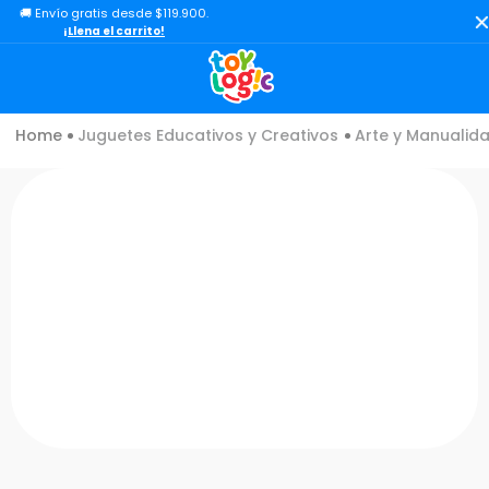
🚚 Envío gratis desde $119.900.
TÉRMINOS MÁS BUSCADOS
¡Llena el carrito!
1
.
toy story
2
.
lol
Juguetes Educativos y Creativos
Arte y Manualid
3
.
carro
4
.
minix figuras
5
.
carro control remoto
6
.
peluche
7
.
sonic
8
.
bloques
9
.
muñecas
10
.
chef