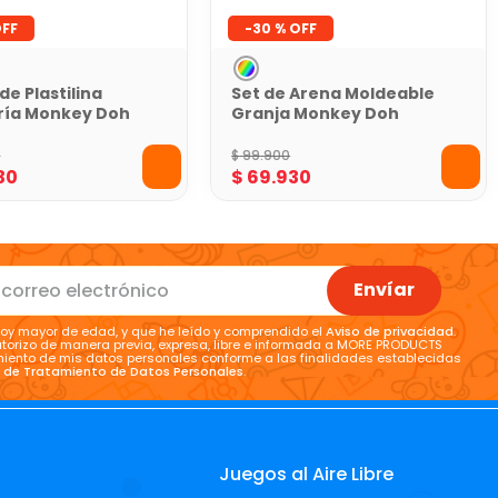
-
30 %
de Plastilina
Set de Arena Moldeable
ría Monkey Doh
Granja Monkey Doh
0
$
99
.
900
30
$
69
.
930
Envíar
oy mayor de edad, y que he leído y comprendido el
Aviso de privacidad
.
torizo de manera previa, expresa, libre e informada a MORE PRODUCTS
tamiento de mis datos personales conforme a las finalidades establecidas
a de Tratamiento de Datos Personales
.
Juegos al Aire Libre