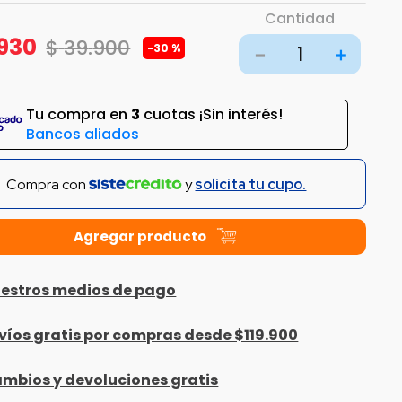
Cantidad
930
$
39
.
900
-
30 %
－
＋
Tu compra en
3
cuotas ¡Sin interés!
Bancos aliados
Compra con
y
solicita tu cupo.
estros medios de pago
víos gratis por compras desde $119.900
mbios y devoluciones gratis