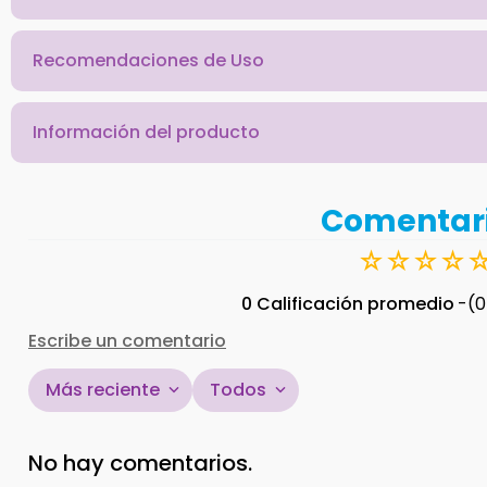
Recomendaciones de Uso
Información del producto
Comentar
☆
☆
☆
☆
0 Calificación promedio
(0
Escribe un comentario
Más reciente
Todos
Agregar comentario
No hay comentarios.
Título