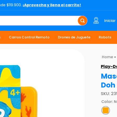
sde $119.900.
¡Aprovecha y llena el carrito!
Iniciar
s
Carros Control Remoto
Drones de Juguete
Robots
Play-D
Masa
Doh
SKU
:
23
Color
:
N