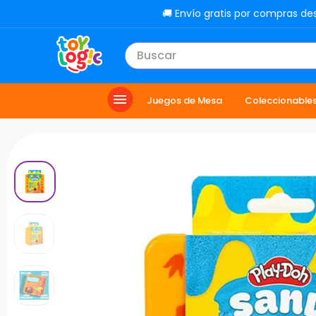
🚚 Envío gratis por compras de
Buscar
TÉRMINOS MÁS BUSCADOS
Juegos de Mesa
Coleccionable
1
.
toy story
2
.
carro
3
.
lol
4
.
minix figuras
5
.
carro control remoto
6
.
peluche
7
.
sonic
8
.
muñecas
9
.
chef