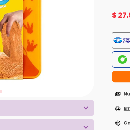
$
27
.
Nu
En
Ca