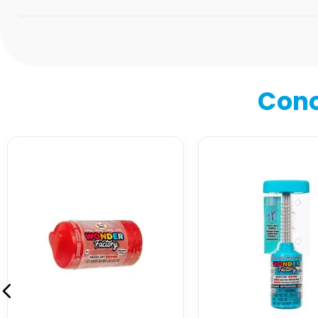
Califica el producto de 1 a 5 estrellas
★
★
★
★
★
Tu nombre
Cono
Dirección de email
Escribe un comentario
Enviar comentario