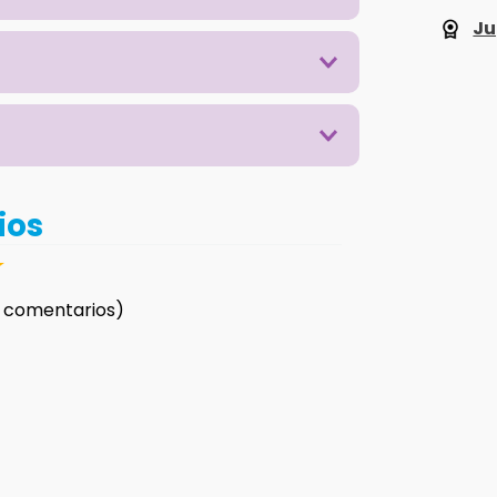
Ju
ios
☆
 comentarios)