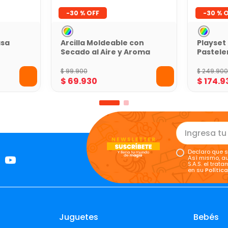
-
30 %
-
30 %
asa
Arcilla Moldeable con
Playset 
r
Secado al Aire y Aroma
Pastele
s
Play-Doh
$
99
.
900
$
249
.
90
$
69
.
930
$
174
.
9
Declaro que s
Así mismo, au
S.A.S. el tra
en su
Polític
Juguetes
Bebés