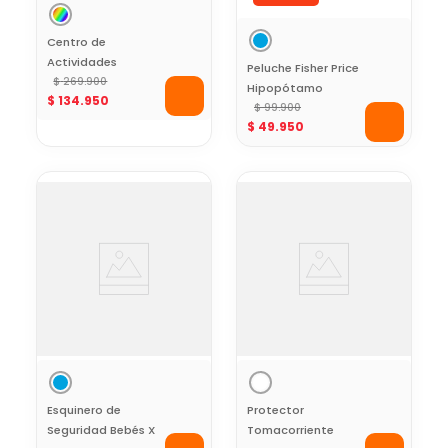
Centro de
Actividades
Peluche Fisher Price
Gimnasio con
$
269
.
900
Hipopótamo
$
134
.
950
Pelotas para Niños
Dormilón
$
99
.
900
Fisher Price
$
49
.
950
Esquinero de
Protector
Seguridad Bebés X
Tomacorriente