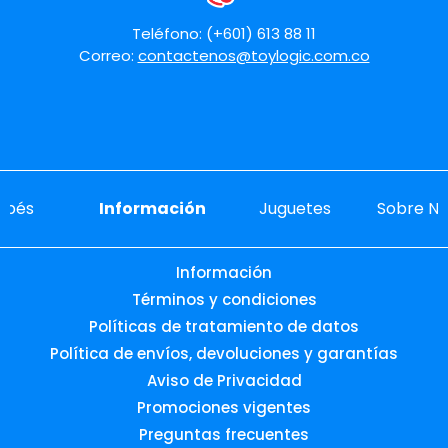
Teléfono: (+601) 613 88 11
Correo:
contactenos@toylogic.com.co
ebés
Información
Juguetes
Sobre No
Información
Términos y condiciones
Políticas de tratamiento de datos
Política de envíos, devoluciones y garantías
Aviso de Privacidad
Promociones vigentes
Preguntas frecuentes