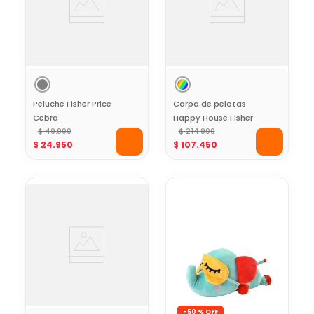
Peluche Fisher Price
Carpa de pelotas
Cebra
Happy House Fisher
$
49
.
900
Price
$
214
.
900
$
24
.
950
$
107
.
450
-
50 %