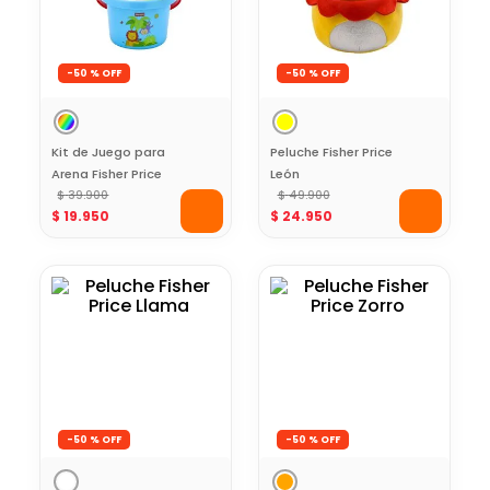
-
50 %
-
50 %
Kit de Juego para
Peluche Fisher Price
Arena Fisher Price
León
$
39
.
900
$
49
.
900
$
19
.
950
$
24
.
950
-
50 %
-
50 %