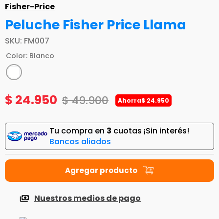
Fisher-Price
Peluche Fisher Price Llama
SKU
:
FM007
Color
:
Blanco
$
24
.
950
$
49
.
900
Ahorra
$
24
.
950
Tu compra en
3
cuotas ¡Sin interés!
Bancos aliados
Nuestros medios de pago