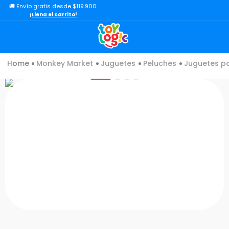
🚚 Envío gratis desde $119.900.
TÉRMINOS MÁS BUSCADOS
¡Llena el carrito!
1
.
lol
2
.
toy story
Juguetes
Peluches
3
.
carro
4
.
minix figuras
5
.
carro control remoto
6
.
minix maradona
7
.
peluche
8
.
sonic
9
.
bloques
10
.
chef