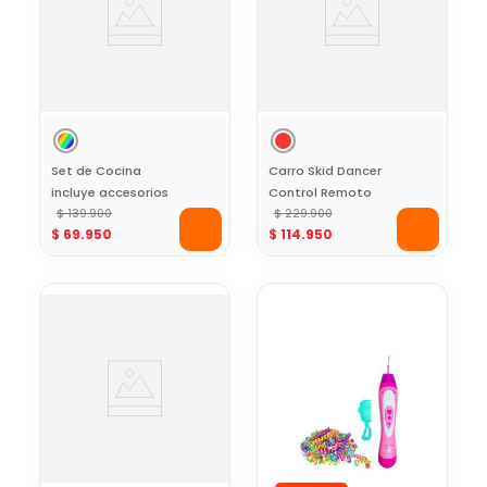
Set de Cocina
Carro Skid Dancer
incluye accesorios
Control Remoto
VDM Toys
$
139
.
900
Toy Logic
$
229
.
900
$
69
.
950
$
114
.
950