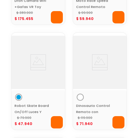
Dron Cámara Wifi
Moto Race Speed
+Gafas VR Toy
Control Remoto
Logic
$
389
.
900
Toy Logic
$
99
.
900
$
175
.
455
$
59
.
940
Robot Skate Board
Dinosaurio Control
On/Off Luces Y
Remoto con
Sonido Toy Logic
$
79
.
900
Lanzadores Toy
$
119
.
900
$
47
.
940
$
71
.
940
Logic