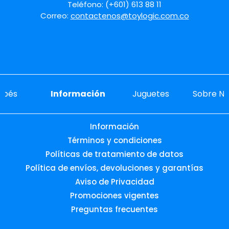
Teléfono: (+601) 613 88 11
Correo:
contactenos@toylogic.com.co
ebés
Información
Juguetes
Sobre No
Información
Términos y condiciones
Políticas de tratamiento de datos
Política de envíos, devoluciones y garantías
Aviso de Privacidad
Promociones vigentes
Preguntas frecuentes