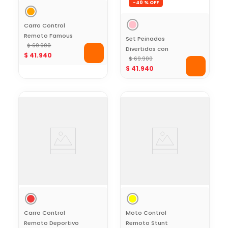
-
40 %
Carro Control
Remoto Famous
Set Peinados
Car Amarillo Toy
$
69
.
900
Divertidos con
$
41
.
940
Logic
Accesorios Toy
$
69
.
900
$
41
.
940
Logic
Carro Control
Moto Control
Remoto Deportivo
Remoto Stunt