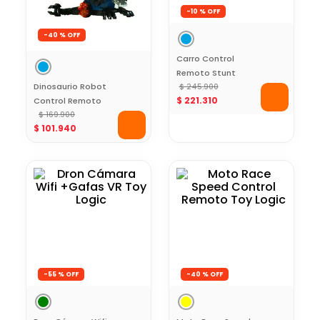
-
10 %
-
40 %
Carro Control
Remoto Stunt
Dinosaurio Robot
Movimiento Tipo
$
245
.
900
$
221
.
310
Control Remoto
Gusano Toy Logic
Toy Logic
$
169
.
900
$
101
.
940
-
55 %
-
40 %