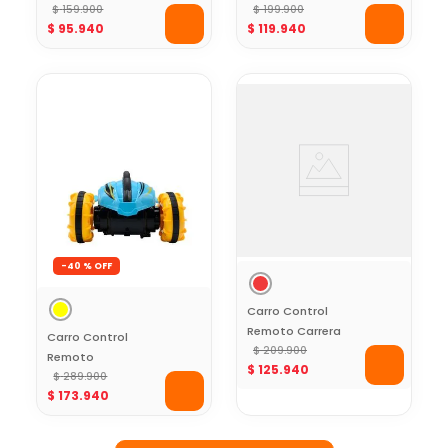
Rojo Toy Logic
$
159
.
900
Cross Toy Logic
$
199
.
900
$
95
.
940
$
119
.
940
-
40 %
Carro Control
Remoto Carrera
Carro Control
Sport Toy Logic
$
209
.
900
Remoto
$
125
.
940
Amphibious Toy
$
289
.
900
$
173
.
940
Logic