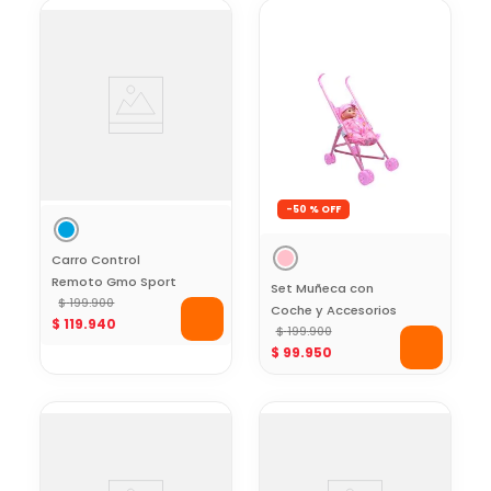
-
50 %
Carro Control
Remoto Gmo Sport
Set Muñeca con
Toy Logic
$
199
.
900
Coche y Accesorios
$
119
.
940
VDM Toys
$
199
.
900
$
99
.
950