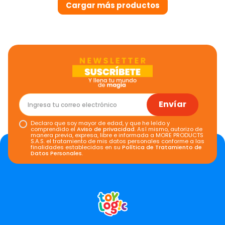
Envíar
Declaro que soy mayor de edad, y que he leído y
comprendido el
Aviso de privacidad
. Así mismo, autorizo de
manera previa, expresa, libre e informada a MORE PRODUCTS
S.A.S. el tratamiento de mis datos personales conforme a las
finalidades establecidas en su
Política de Tratamiento de
Datos Personales
.