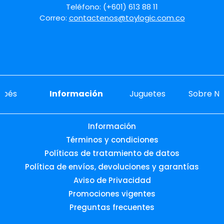
Teléfono: (+601) 613 88 11
Correo:
contactenos@toylogic.com.co
ebés
Información
Juguetes
Sobre No
Información
Términos y condiciones
Políticas de tratamiento de datos
Política de envíos, devoluciones y garantías
Aviso de Privacidad
Promociones vigentes
Preguntas frecuentes