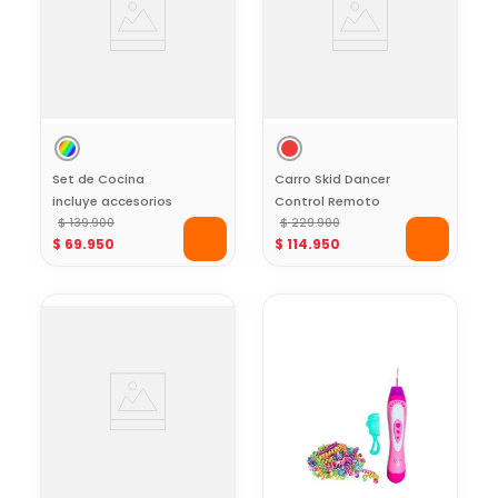
Set de Cocina
Carro Skid Dancer
incluye accesorios
Control Remoto
VDM Toys
$
139
.
900
Toy Logic
$
229
.
900
$
69
.
950
$
114
.
950