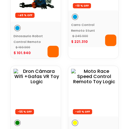
-
10 %
-
40 %
Carro Control
Remoto Stunt
Dinosaurio Robot
Movimiento Tipo
$
245
.
900
$
221
.
310
Control Remoto
Gusano Toy Logic
Toy Logic
$
169
.
900
$
101
.
940
-
55 %
-
40 %