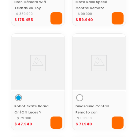
Dron Cámara Wifi
Moto Race Speed
+Gafas VR Toy
Control Remoto
Logic
$
389
.
900
Toy Logic
$
99
.
900
$
175
.
455
$
59
.
940
Robot Skate Board
Dinosaurio Control
On/Off Luces Y
Remoto con
Sonido Toy Logic
$
79
.
900
Lanzadores Toy
$
119
.
900
$
47
.
940
$
71
.
940
Logic