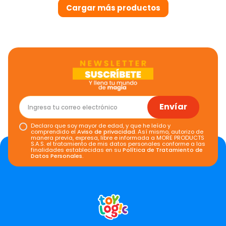
Envíar
Declaro que soy mayor de edad, y que he leído y
comprendido el
Aviso de privacidad
. Así mismo, autorizo de
manera previa, expresa, libre e informada a MORE PRODUCTS
S.A.S. el tratamiento de mis datos personales conforme a las
finalidades establecidas en su
Política de Tratamiento de
Datos Personales
.