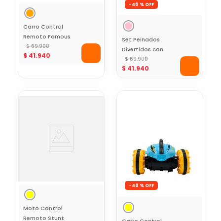
-
40 %
Carro Control
Remoto Famous
Set Peinados
Car Amarillo Toy
$
69
.
900
Divertidos con
$
41
.
940
Logic
Accesorios Toy
$
69
.
900
$
41
.
940
Logic
-
40 %
Moto Control
Remoto Stunt
Carro Control