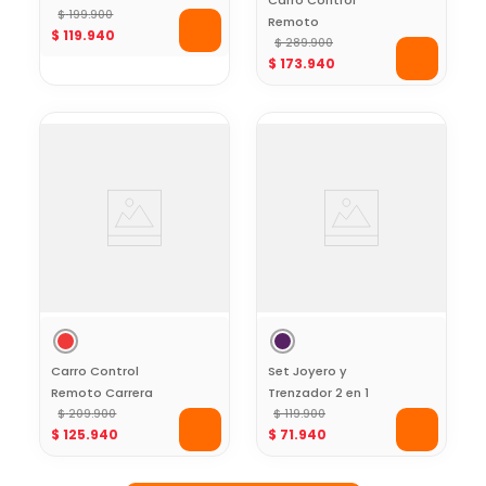
Cross Toy Logic
$
199
.
900
Remoto
$
119
.
940
Amphibious Toy
$
289
.
900
$
173
.
940
Logic
Carro Control
Set Joyero y
Remoto Carrera
Trenzador 2 en 1
Sport Toy Logic
$
209
.
900
Toy Logic
$
119
.
900
$
125
.
940
$
71
.
940