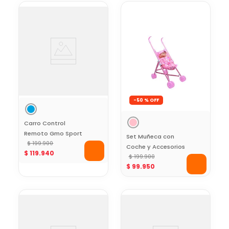
-
50 %
Carro Control
Remoto Gmo Sport
Set Muñeca con
Toy Logic
$
199
.
900
Coche y Accesorios
$
119
.
940
VDM Toys
$
199
.
900
$
99
.
950