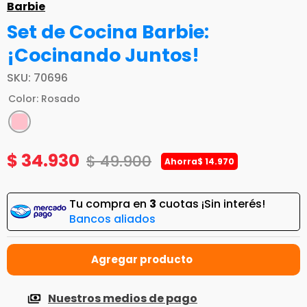
Barbie
Set de Cocina Barbie:
¡Cocinando Juntos!
SKU
:
70696
Color
:
Rosado
$
34
.
930
$
49
.
900
Ahorra
$
14
.
970
Tu compra en
3
cuotas ¡Sin interés!
Bancos aliados
Nuestros medios de pago