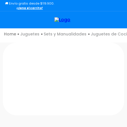
🚚 Envío gratis desde $119.900.
TÉRMINOS MÁS BUSCADOS
¡Llena el carrito!
1
.
lol
2
.
toy story
Juguetes
Sets y Manualidades
Juguetes de Coc
3
.
carro
4
.
carro control remoto
5
.
minix figuras
6
.
minix maradona
7
.
peluche
8
.
sonic
9
.
dinosaurio
10
.
bloques