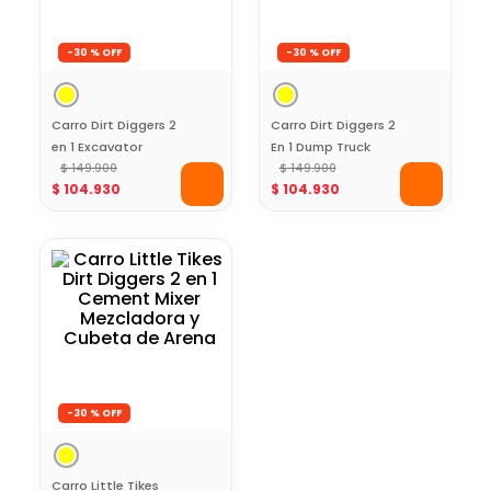
-
30 %
-
30 %
Carro Dirt Diggers 2
Carro Dirt Diggers 2
en 1 Excavator
En 1 Dump Truck
Excavadora y Pala
$
149
.
900
Little Tikes de
$
149
.
900
$
104
.
930
$
104
.
930
de Mano
Construcción Para
Interior y Exterior
-
30 %
Carro Little Tikes