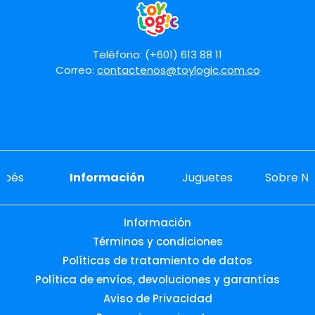
Teléfono: (+601) 613 88 11
Correo:
contactenos@toylogic.com.co
ebés
Información
Juguetes
Sobre No
Información
Términos y condiciones
Políticas de tratamiento de datos
Política de envíos, devoluciones y garantías
Aviso de Privacidad