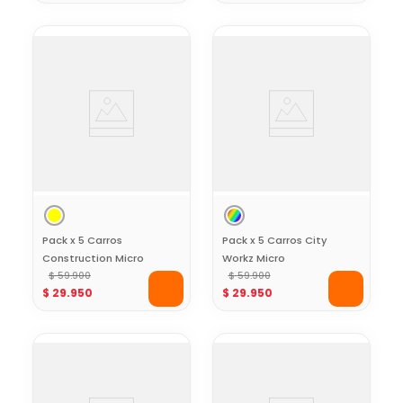
cm
Pack x 5 Carros
Pack x 5 Carros City
Construction Micro
Workz Micro
Systemz
$
59
.
900
Systemz
$
59
.
900
$
29
.
950
$
29
.
950