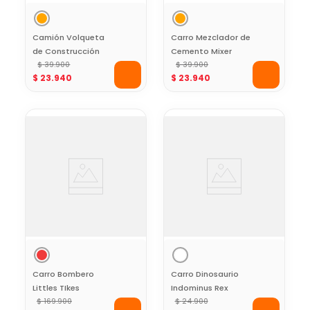
Camión Volqueta
Carro Mezclador de
de Construcción
Cemento Mixer
Black+Decker
$
39
.
900
Black+Decker
$
39
.
900
$
23
.
940
$
23
.
940
Carro Bombero
Carro Dinosaurio
Littles TIkes
Indominus Rex
$
169
.
900
Jurassic World
$
24
.
900