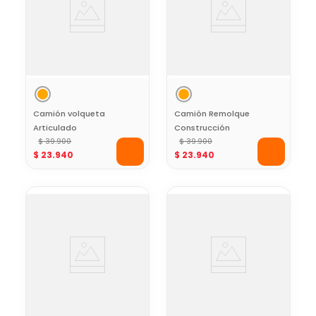
Camión volqueta
Camión Remolque
Articulado
Construcción
Black+Decker
$
39
.
900
Black+Decker
$
39
.
900
$
23
.
940
$
23
.
940