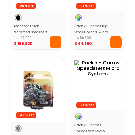
-
20 %
-
50 %
Monster Truck
Pack x 8 Carros Big
Sorpresa Smashers
Wheel Racerz Micro
$
199
.
900
Systemz
$
89
.
900
$
159
.
920
$
44
.
950
-
50 %
-
40 %
Pack x 5 Carros
Speedsterz Micro