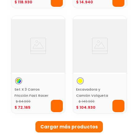
$
118
.
930
$
14
.
940
Cafe-Pull back -5
cm
Set X 3 Carros
Excavadora y
Fricción Fast Racer
Camión Volqueta
13 Cms Hot Wheels
$
84
.
900
Little Tikes 2 en 1
$
149
.
900
$
72
.
165
$
104
.
930