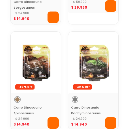
Carro Dinosaurio
Systemz
$
59
.
900
$
29
.
950
Stegosaurus
Jurassic World Gris-
$
24
.
900
$
14
.
940
Pull back -5 cm
-
40 %
-
40 %
Carro Dinosaurio
Carro Dinosaurio
Spinosaurus
Pachyrhinosaurus
Jurassic World
$
24
.
900
Jurassic World Gris-
$
24
.
900
$
14
.
940
$
14
.
940
Cafe-Pull back -5
Pull back -5 cm