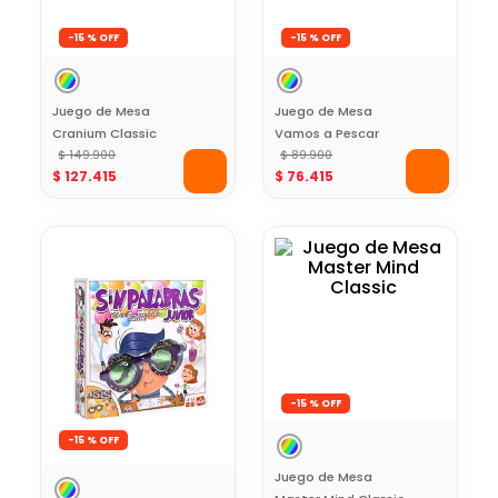
-
15 %
-
15 %
Juego de Mesa
Juego de Mesa
Cranium Classic
Vamos a Pescar
$
149
.
900
Let’s Go Fishing
$
89
.
900
$
127
.
415
$
76
.
415
-
15 %
-
15 %
Juego de Mesa