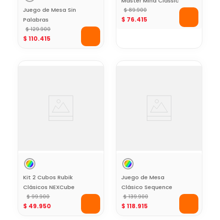
Master Mind Classic
Juego de Mesa Sin
$
89
.
900
$
76
.
415
Palabras
$
129
.
900
$
110
.
415
Kit 2 Cubos Rubik
Juego de Mesa
Clásicos NEXCube
Clásico Sequence
3x3 + 2x2
$
99
.
900
$
139
.
900
$
49
.
950
$
118
.
915