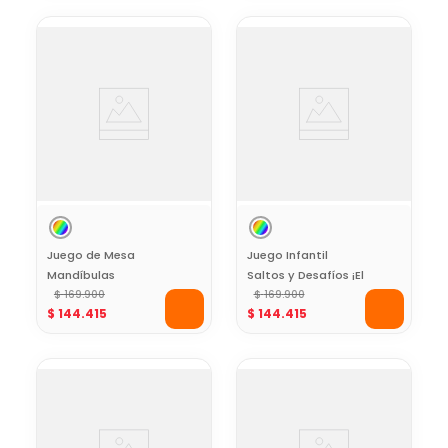
Juego de Mesa
Juego Infantil
Mandíbulas
Saltos y Desafíos ¡El
$
169
.
900
Piso es Lava! The
$
169
.
900
$
144
.
415
$
144
.
415
Floor is Lava