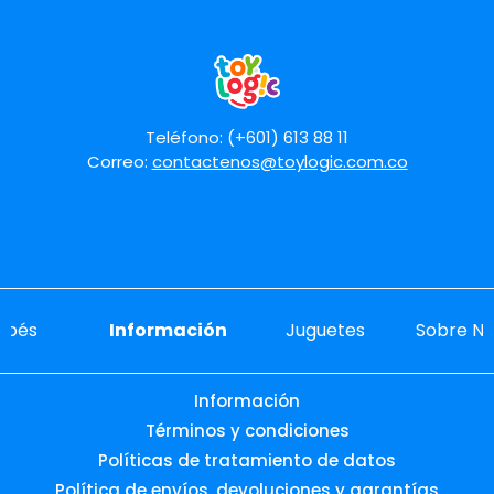
Teléfono: (+601) 613 88 11
Correo:
contactenos@toylogic.com.co
ebés
Información
Juguetes
Sobre No
Información
Términos y condiciones
Políticas de tratamiento de datos
Política de envíos, devoluciones y garantías