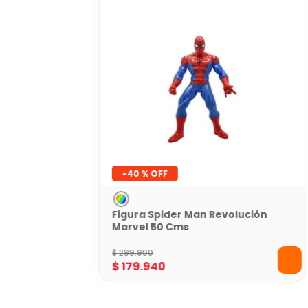
-
40 %
Figura Spider Man Revolución
Marvel 50 Cms
$
299
.
900
$
179
.
940