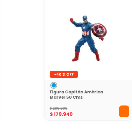
-
40 %
Figura Capitán América
Marvel 50 Cms
$
299
.
900
$
179
.
940