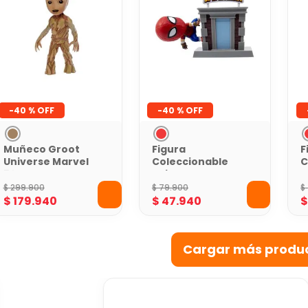
-
40 %
-
40 %
Muñeco Groot
Figura
F
Universe Marvel
Coleccionable
C
50 cm
Spider Clan
D
Araña 10 cms
M
$
299
.
900
$
79
.
900
$
U
$
179
.
940
$
47
.
940
1