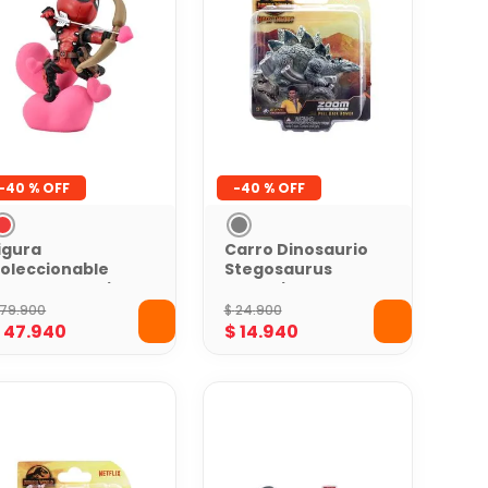
-
40 %
-
40 %
igura
Carro Dinosaurio
oleccionable
Stegosaurus
eadpool Cupido
Jurassic World
ivertido Marvel
Gris-Pull back -5
79
.
900
$
24
.
900
0 cm
cm
$
47
.
940
$
14
.
940