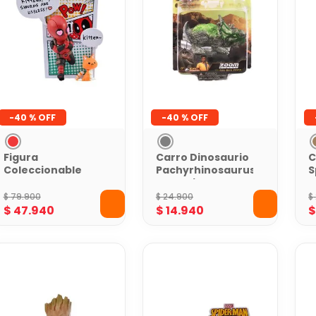
-
40 %
-
40 %
Figura
Carro Dinosaurio
C
Coleccionable
Pachyrhinosaurus
S
Deadpool
Jurassic World
J
Amante de Gatos
Gris-Pull back -5
C
$
79
.
900
$
24
.
900
$
Marvel 10 cm
cm
$
47
.
940
$
14
.
940