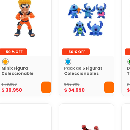
-
50 %
-
50 %
Minix Figura
Pack de 5 Figuras
D
Coleccionable
Coleccionables
T
Naruto en
de Stitch Disney
R
Posición Icónica
A
$
79
.
900
$
69
.
900
$
T
$
39
.
950
$
34
.
950