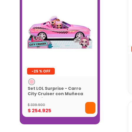
-
25 %
Set LOL Surprise - Carro
City Cruiser con Muñeca
Exclusiva
$
339
.
900
$
254
.
925