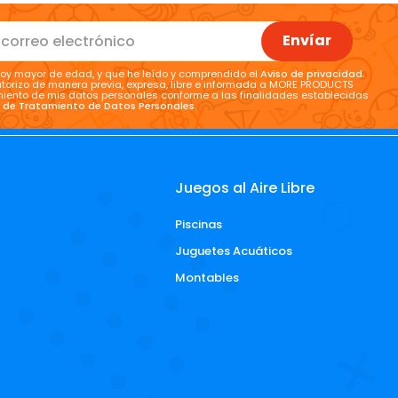
Envíar
oy mayor de edad, y que he leído y comprendido el
Aviso de privacidad
.
torizo de manera previa, expresa, libre e informada a MORE PRODUCTS
tamiento de mis datos personales conforme a las finalidades establecidas
a de Tratamiento de Datos Personales
.
Juegos al Aire Libre
Piscinas
d
Juguetes Acuáticos
Montables