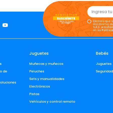
Declaro que s
Así mismo, au
S.A.S. el tra
en su
Polític
Juguetes
Bebés
s
Muñecas y muñecos
Juguetes
o de 
Peluches
Segurida
Sets y manualidades
voluciones 
Electrónicos
Pistas
Vehículos y control remoto