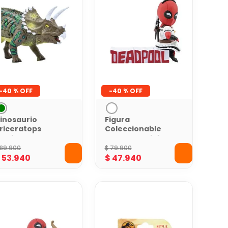
-
40 %
-
40 %
inosaurio
Figura
riceratops
Coleccionable
ealidad
Deadpool Disfraz
umentada
de Mucama
89
.
900
$
79
.
900
obogama
Marvel 10 cm
$
53
.
940
$
47
.
940