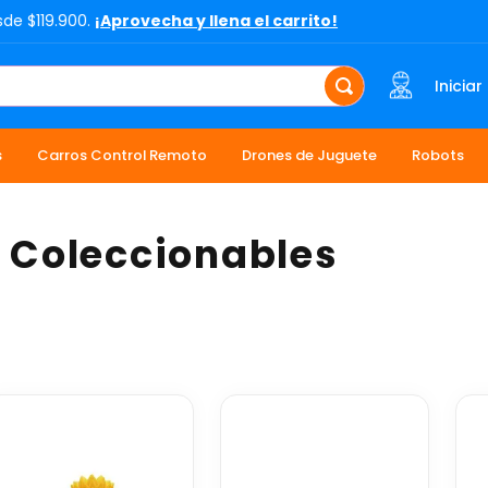
sde $119.900.
¡Aprovecha y llena el carrito!
Iniciar
s
Carros Control Remoto
Drones de Juguete
Robots
y Coleccionables