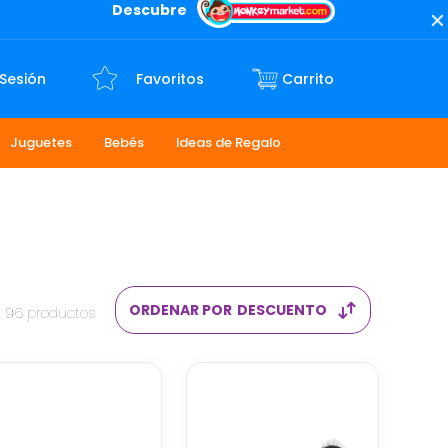
Descubre
 Sesión
Favoritos
Juguetes
Bebés
Ideas de Regalo
ORDENAR POR
DESCUENTO
96
productos