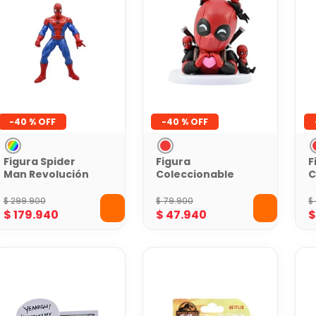
-
40 %
-
40 %
Figura Spider
Figura
F
Man Revolución
Coleccionable
C
Marvel 50 Cms
Deadpool
D
Enamorado
D
$
299
.
900
$
79
.
900
$
Tierno Marvel 10
1
$
179
.
940
$
47
.
940
cm