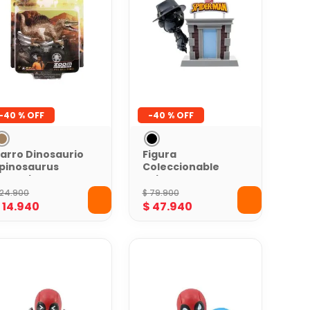
-
40 %
-
40 %
arro Dinosaurio
Figura
pinosaurus
Coleccionable
urassic World
Spider Man Negro
afe-Pull back -5
Noir Tower Series
24
.
900
$
79
.
900
cm
10 cms
$
14
.
940
$
47
.
940