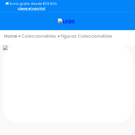
🚚 Envío gratis desde $119.900.
TÉRMINOS MÁS BUSCADOS
¡Llena el carrito!
1
.
lol
2
.
toy story
Coleccionables
Figuras Coleccionables
3
.
carro
4
.
minix figuras
5
.
carro control remoto
6
.
peluche
7
.
sonic
8
.
muñecas
9
.
dinosaurio
10
.
chef