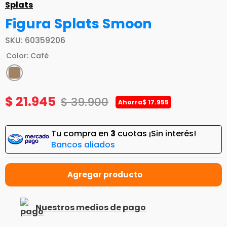
Splats
Figura Splats Smoon
SKU
:
60359206
Color
:
Café
$
21
.
945
$
39
.
900
Ahorra
$
17
.
955
Tu compra en
3
cuotas ¡Sin interés!
Bancos aliados
Nuestros medios de pago