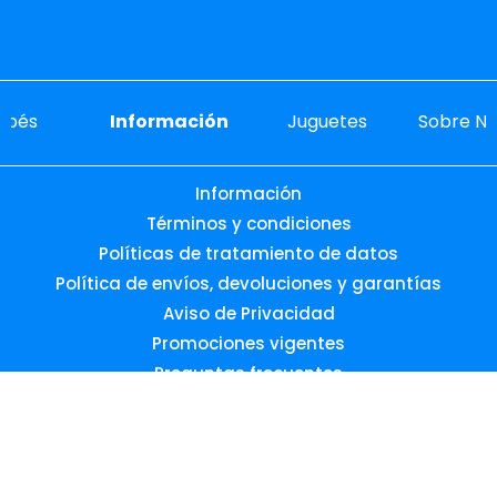
ebés
Información
Juguetes
Sobre No
Información
Términos y condiciones
Políticas de tratamiento de datos
Política de envíos, devoluciones y garantías
Aviso de Privacidad
Promociones vigentes
Preguntas frecuentes
Desarrollado por: