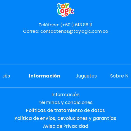
Teléfono: (+601) 613 88 11
Correo:
contactenos@toylogic.com.co
ebés
Información
Juguetes
Sobre No
Información
Términos y condiciones
Políticas de tratamiento de datos
Política de envíos, devoluciones y garantías
Aviso de Privacidad