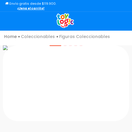
🚚 Envío gratis desde $119.900.
TÉRMINOS MÁS BUSCADOS
¡Llena el carrito!
1
.
lol
2
.
toy story
Coleccionables
Figuras Coleccionables
3
.
carro
4
.
minix figuras
5
.
carro control remoto
6
.
minix maradona
7
.
peluche
8
.
sonic
9
.
bloques
10
.
chef