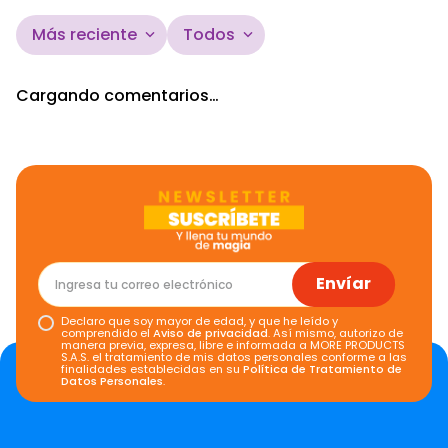
Más reciente
Todos
Cargando comentarios…
Envíar
Declaro que soy mayor de edad, y que he leído y
comprendido el
Aviso de privacidad
. Así mismo, autorizo de
manera previa, expresa, libre e informada a MORE PRODUCTS
S.A.S. el tratamiento de mis datos personales conforme a las
finalidades establecidas en su
Política de Tratamiento de
Datos Personales
.