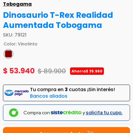
Tobogama
Dinosaurio T-Rex Realidad
Aumentada Tobogama
SKU
:
79121
Color
:
Vinotinto
$
53
.
940
$
89
.
900
Ahorra
$
35
.
960
Tu compra en
3
cuotas ¡Sin interés!
Bancos aliados
Compra con
y
solicita tu cupo.