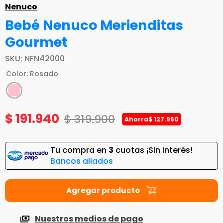
Nenuco
Bebé Nenuco Merienditas
Gourmet
SKU
:
NFN42000
Color
:
Rosado
$
191
.
940
$
319
.
900
Ahorra
$
127
.
960
Tu compra en
3
cuotas ¡Sin interés!
Bancos aliados
Nuestros medios de pago