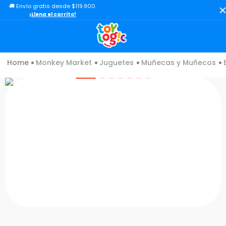
🚚 Envío gratis desde $119.900.
TÉRMINOS MÁS BUSCADOS
¡Llena el carrito!
1
.
lol
2
.
toy story
Juguetes
Muñecas y Muñecos
Bebés
3
.
carro
4
.
minix figuras
5
.
carro control remoto
6
.
minix maradona
7
.
peluche
8
.
sonic
9
.
bloques
10
.
chef