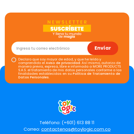
Califica el producto de 1 a 5 estrellas
★
★
★
★
★
Tu nombre
Envíar
Dirección de email
Declaro que soy mayor de edad, y que he leído y
comprendido el
Aviso de privacidad
. Así mismo, autorizo de
manera previa, expresa, libre e informada a MORE PRODUCTS
S.A.S. el tratamiento de mis datos personales conforme a las
finalidades establecidas en su
Política de Tratamiento de
Escribe un comentario
Datos Personales
.
Enviar comentario
Teléfono: (+601) 613 88 11
Correo:
contactenos@toylogic.com.co