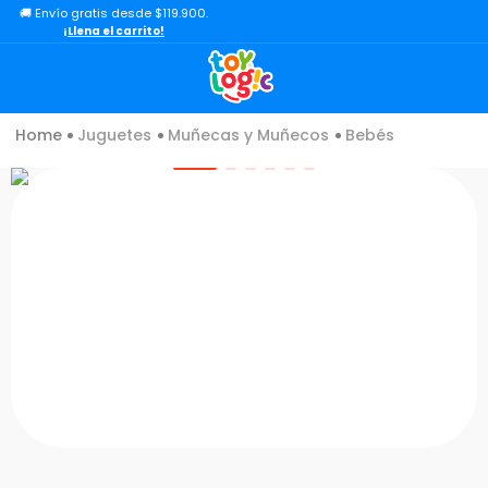
🚚 Envío gratis desde $119.900.
TÉRMINOS MÁS BUSCADOS
¡Llena el carrito!
1
.
lol
2
.
toy story
Juguetes
Muñecas y Muñecos
Bebés
3
.
carro
4
.
minix figuras
5
.
carro control remoto
6
.
minix maradona
7
.
peluche
8
.
sonic
9
.
bloques
10
.
chef