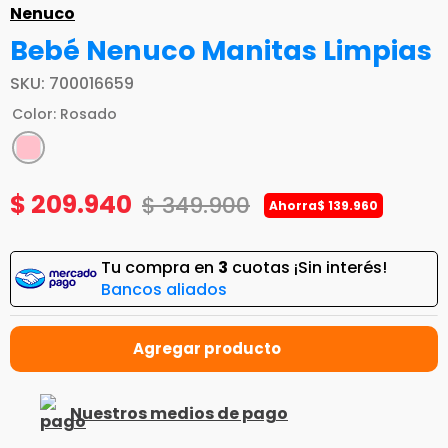
Nenuco
Bebé Nenuco Manitas Limpias
SKU
:
700016659
Color
:
Rosado
$
209
.
940
$
349
.
900
Ahorra
$
139
.
960
Tu compra en
3
cuotas ¡Sin interés!
Bancos aliados
Nuestros medios de pago