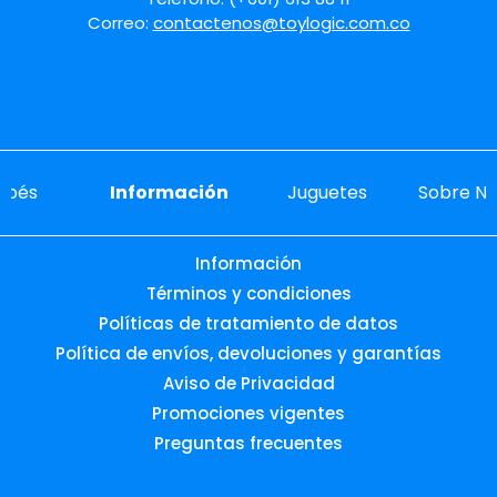
Correo:
contactenos@toylogic.com.co
ebés
Información
Juguetes
Sobre No
Información
Términos y condiciones
Políticas de tratamiento de datos
Política de envíos, devoluciones y garantías
Aviso de Privacidad
Promociones vigentes
Preguntas frecuentes