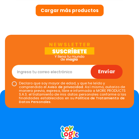
Envíar
Declaro que soy mayor de edad, y que he leído y
comprendido el
Aviso de privacidad
. Así mismo, autorizo de
manera previa, expresa, libre e informada a MORE PRODUCTS
S.A.S. el tratamiento de mis datos personales conforme a las
finalidades establecidas en su
Política de Tratamiento de
Datos Personales
.