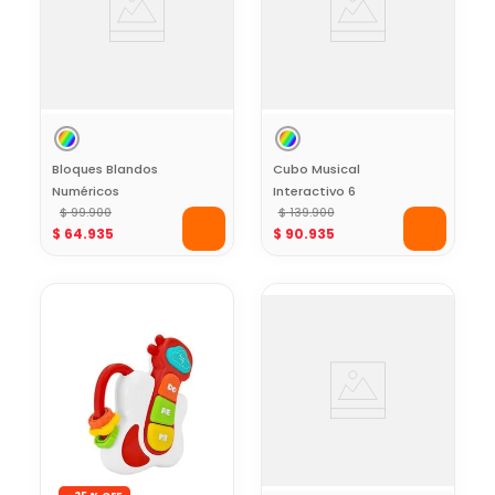
Bloques Blandos
Cubo Musical
Numéricos
Interactivo 6
Conectables Baby
$
99
.
900
Actividades Baby
$
139
.
900
$
64
.
935
$
90
.
935
Mine
Mine