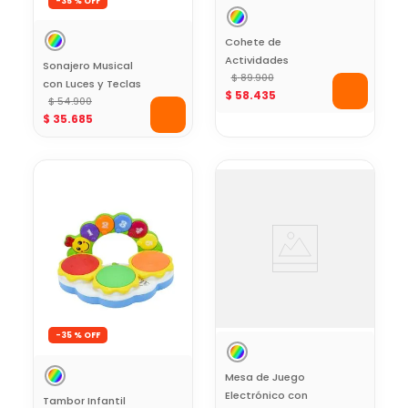
-
35 %
Cohete de
Actividades
Sonajero Musical
Espaciales Baby
$
89
.
900
con Luces y Teclas
$
58
.
435
Mine
Baby Mine
$
54
.
900
$
35
.
685
-
35 %
Mesa de Juego
Electrónico con
Tambor Infantil