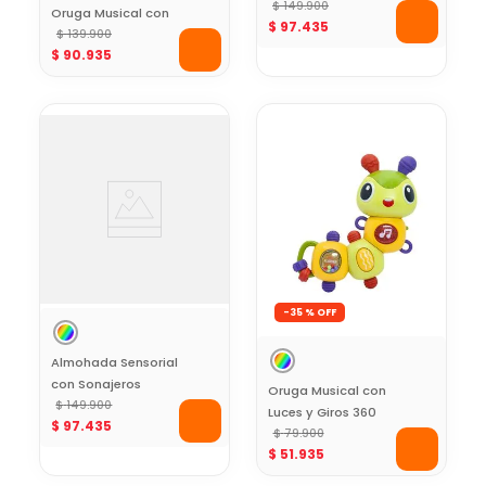
Volante y Piano
$
149
.
900
Oruga Musical con
$
97
.
435
Baby Mine
Luces Baby Mine
$
139
.
900
$
90
.
935
-
35 %
Almohada Sensorial
con Sonajeros
Oruga Musical con
Desprendibles Baby
$
149
.
900
Luces y Giros 360
$
97
.
435
Mine
Baby Mine
$
79
.
900
$
51
.
935