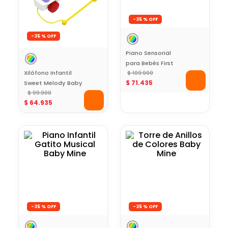
-
35 %
-
35 %
Piano Sensorial
para Bebés First
Xilófono Infantil
Note Baby Mine
$
109
.
900
$
71
.
435
Sweet Melody Baby
Mine
$
99
.
900
$
64
.
935
-
35 %
-
35 %