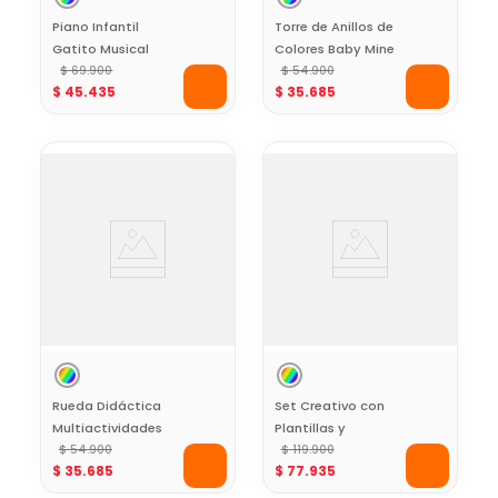
Piano Infantil
Torre de Anillos de
Gatito Musical
Colores Baby Mine
Baby Mine
$
69
.
900
$
54
.
900
$
45
.
435
$
35
.
685
Rueda Didáctica
Set Creativo con
Multiactividades
Plantillas y
Animales Baby Mine
$
54
.
900
Plumones Baby
$
119
.
900
$
35
.
685
$
77
.
935
Mine