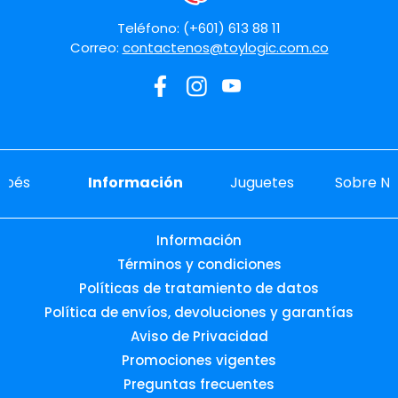
Teléfono: (+601) 613 88 11
Correo:
contactenos@toylogic.com.co
ebés
Información
Juguetes
Sobre No
Información
Términos y condiciones
Políticas de tratamiento de datos
Política de envíos, devoluciones y garantías
Aviso de Privacidad
Promociones vigentes
Preguntas frecuentes