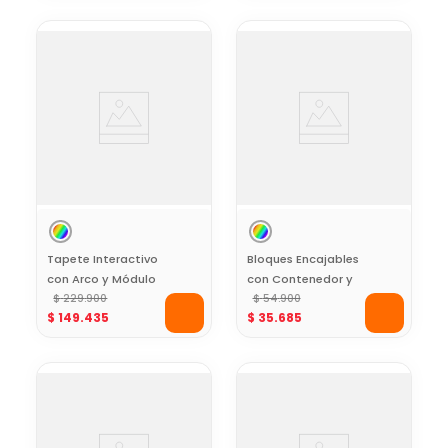
Tapete Interactivo
Bloques Encajables
con Arco y Módulo
con Contenedor y
Musical Baby Mine
$
229
.
900
Tapa Clasificadora
$
54
.
900
$
149
.
435
$
35
.
685
Baby Mine