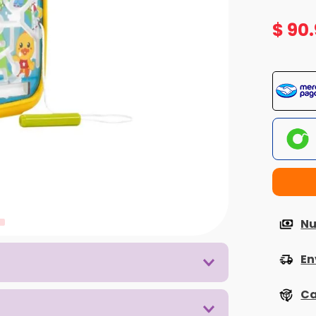
$
90
.
Nu
En
Ca