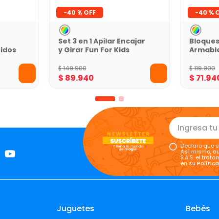
-
40 %
-
40 %
Set 3 en 1 Apilar Encajar
Bloques
nidos
y Girar Fun For Kids
Armable
For Kids
$
149
.
900
$
119
.
900
$
89
.
940
$
71
.
94
Declaro que s
Así mismo, au
S.A.S. el tra
en su
Polític
Juguetes
Bebés