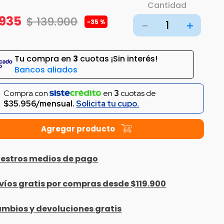
Cantidad
935
$
139
.
900
-
35 %
－
＋
Tu compra en
3
cuotas ¡Sin interés!
Bancos aliados
Compra con
en
3
cuotas de
$35.956/mensual.
Solicita tu cupo.
estros medios de pago
víos gratis por compras desde $119.900
mbios y devoluciones gratis