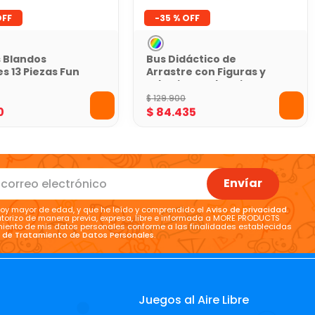
-
35 %
 Blandos
Bus Didáctico de
s 13 Piezas Fun
Arrastre con Figuras y
Laberinto Baby Mine
$
129
.
900
0
$
84
.
435
Envíar
oy mayor de edad, y que he leído y comprendido el
Aviso de privacidad
.
torizo de manera previa, expresa, libre e informada a MORE PRODUCTS
tamiento de mis datos personales conforme a las finalidades establecidas
a de Tratamiento de Datos Personales
.
Juegos al Aire Libre