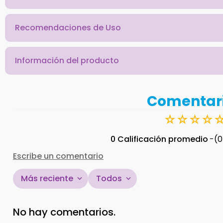
Recomendaciones de Uso
Información del producto
Comentar
☆
☆
☆
☆
0 Calificación promedio
(0
Escribe un comentario
Más reciente
Todos
Agregar comentario
No hay comentarios.
Título