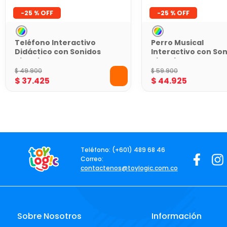
-
25 %
-
25 %
Teléfono Interactivo
Perro Musical
Didáctico con Sonidos
Interactivo con So
Kids Hits
Kids Hits
$
49
.
900
$
59
.
900
$
37
.
425
$
44
.
925
Teléfono: (+601) 489 68 46
Correo:
contactenos@toylogic.com.co
Sobre Nosotros
Información