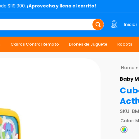
sde $119.900.
¡Aprovecha y llena el carrito!
Iniciar
s
Carros Control Remoto
Drones de Juguete
Robots
Baby M
Cubo
Acti
SKU
:
BM
Color
:
M