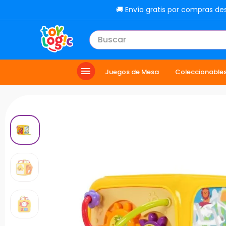
🚚 Envío gratis por compras de
Buscar
TÉRMINOS MÁS BUSCADOS
Juegos de Mesa
Coleccionable
1
.
lol
2
.
toy story
3
.
carro
4
.
minix figuras
5
.
carro control remoto
6
.
minix maradona
7
.
peluche
8
.
sonic
9
.
bloques