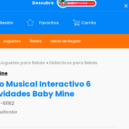
Descubre
 Sesión
Favoritos
Juguetes
Bebés
Ideas de Regalo
Juguetes para Bebés
Didácticos para Bebés
ine
 Musical Interactivo 6
vidades Baby Mine
-61162
ulticolor