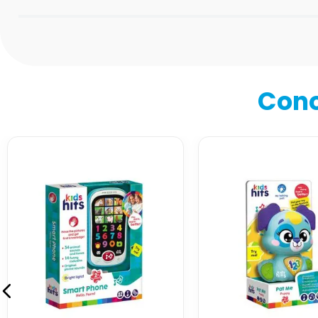
Califica el producto de 1 a 5 estrellas
★
★
★
★
★
Tu nombre
Cono
Dirección de email
Escribe un comentario
Enviar comentario