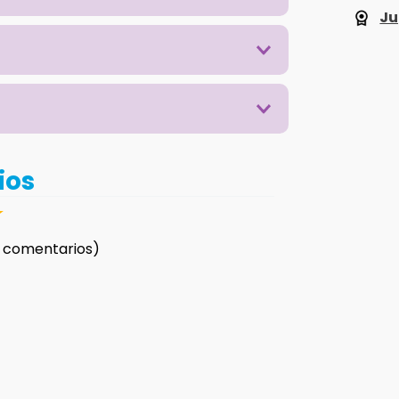
Ju
ios
☆
 comentarios)