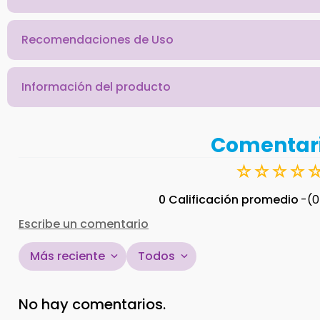
Recomendaciones de Uso
Información del producto
Comentar
☆
☆
☆
☆
0 Calificación promedio
(0
Escribe un comentario
Más reciente
Todos
Agregar comentario
No hay comentarios.
Título