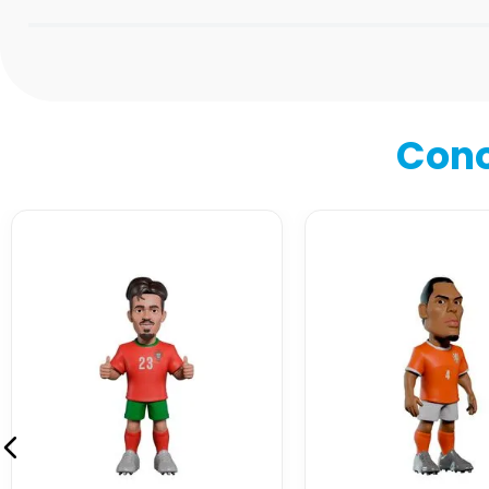
Califica el producto de 1 a 5 estrellas
★
★
★
★
★
Tu nombre
Cono
Dirección de email
Escribe un comentario
Enviar comentario