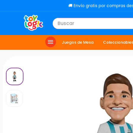
🚚 Envío gratis por compras de
Buscar
TÉRMINOS MÁS BUSCADOS
Juegos de Mesa
Coleccionable
1
.
lol
2
.
toy story
3
.
carro
4
.
minix figuras
5
.
carro control remoto
6
.
peluche
7
.
sonic
8
.
muñecas
9
.
dinosaurio