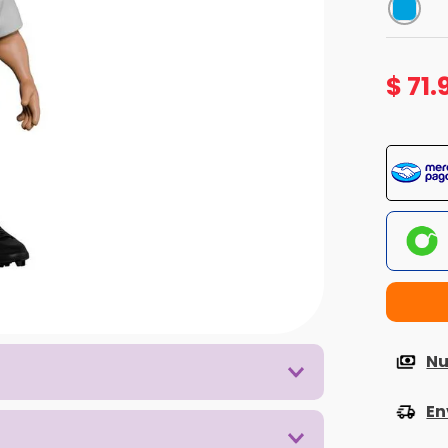
$
71
.
Nu
En