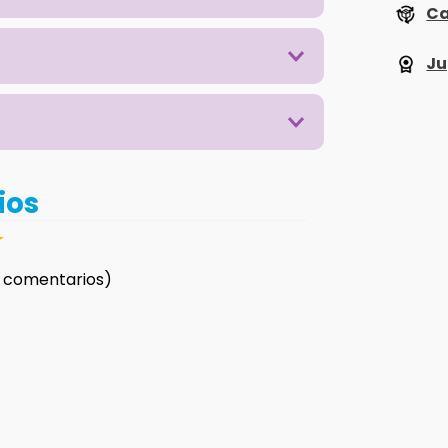
Ca
Ju
ios
☆
 comentarios)