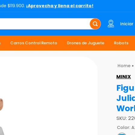
sde $119.900.
¡Aprovecha y llena el carrito!
Iniciar
s
Carros Control Remoto
Drones de Juguete
Robots
MINIX
Figu
Juli
Wor
SKU
:
22
Color
:
A