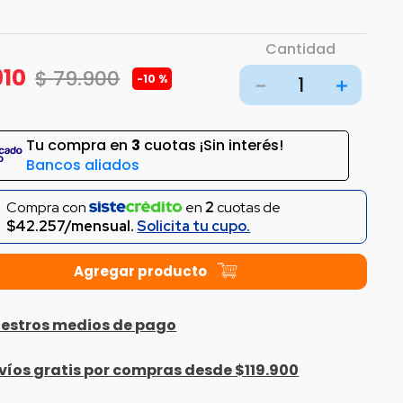
Cantidad
910
$
79
.
900
-
10 %
－
＋
Tu compra en
3
cuotas ¡Sin interés!
Bancos aliados
Compra con
en
2
cuotas de
$42.257/mensual.
Solicita tu cupo.
estros medios de pago
víos gratis por compras desde $119.900