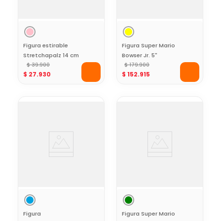
Figura estirable
Figura Super Mario
Stretchapalz 14 cm
Bowser Jr. 5"
Albion serie Gummy
$
39
.
900
$
179
.
900
$
27
.
930
$
152
.
915
Bears Crystal
Figura
Figura Super Mario