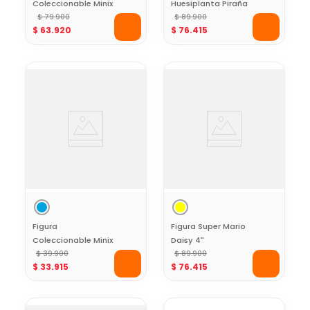
Coleccionable Minix
Huesiplanta Piraña
Mbappe France
$
79
.
900
4"
$
89
.
900
$
63
.
920
$
76
.
415
12Cm World Cup
Figura
Figura Super Mario
Coleccionable Minix
Daisy 4"
Martinez Argentina
$
39
.
900
$
89
.
900
$
33
.
915
$
76
.
415
7Cm World Cup