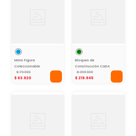
Minix Figura
Bloques de
Coleccionable
Construcción CaDA
Futbolista Lionel
$
79
.
900
I. BOT Code Robot
$
399
.
900
$
63
.
920
$
219
.
945
Messi AFA
con Movimiento
434 piezas