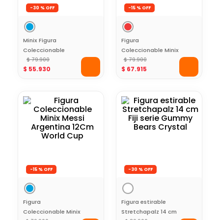
-
30 %
-
15 %
Minix Figura
Figura
Coleccionable
Coleccionable Minix
Futbolista
$
79
.
900
Cristiano Ronaldo
$
79
.
900
$
55
.
930
$
67
.
915
Maradona
Portugal 12Cm
World Cup
-
15 %
-
30 %
Figura
Figura estirable
Coleccionable Minix
Stretchapalz 14 cm