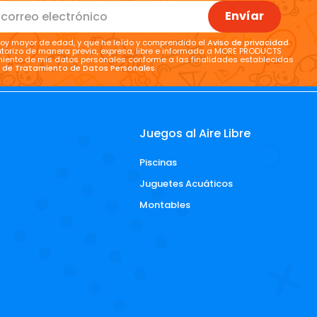
Envíar
oy mayor de edad, y que he leído y comprendido el
Aviso de privacidad
.
torizo de manera previa, expresa, libre e informada a MORE PRODUCTS
tamiento de mis datos personales conforme a las finalidades establecidas
a de Tratamiento de Datos Personales
.
Juegos al Aire Libre
Piscinas
d
Juguetes Acuáticos
Montables