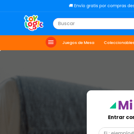
🚚 Envío gratis por compras de
Buscar
TÉRMINOS MÁS BUSCADOS
Juegos de Mesa
Coleccionable
1
.
lol
2
.
toy story
3
.
carro
4
.
minix figuras
5
.
carro control remoto
6
.
peluche
7
.
sonic
Entrar co
8
.
muñecas
9
.
dinosaurio