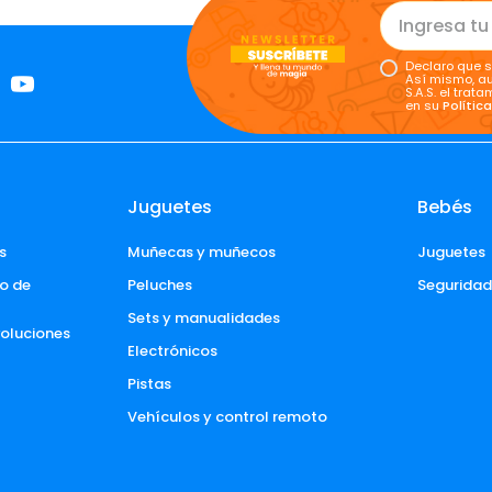
Declaro que s
Así mismo, au
S.A.S. el tra
en su
Polític
Juguetes
Bebés
s
Muñecas y muñecos
Juguetes
o de 
Peluches
Segurida
Sets y manualidades
voluciones 
Electrónicos
Pistas
Vehículos y control remoto