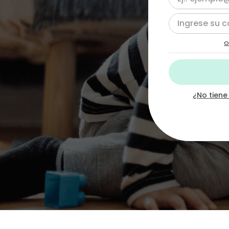
10
.
chef
O
¿No tiene