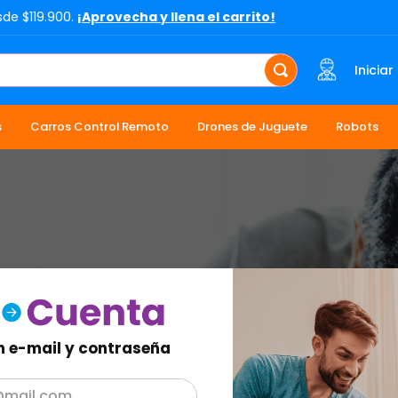
sde $119.900.
¡Aprovecha y llena el carrito!
Iniciar
s
Carros Control Remoto
Drones de Juguete
Robots
n e-mail y contraseña