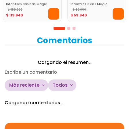
Set de Herramientas
Set de Herramientas
Infantiles Básicas Magic
Infantiles 3 en 1 Magic
Play
$
189
.
900
Play
$
89
.
900
$
113
.
940
$
53
.
940
Comentarios
Cargando el resumen…
Escribe un comentario
Más reciente
Todos
Agregar comentario
Cargando comentarios…
Título