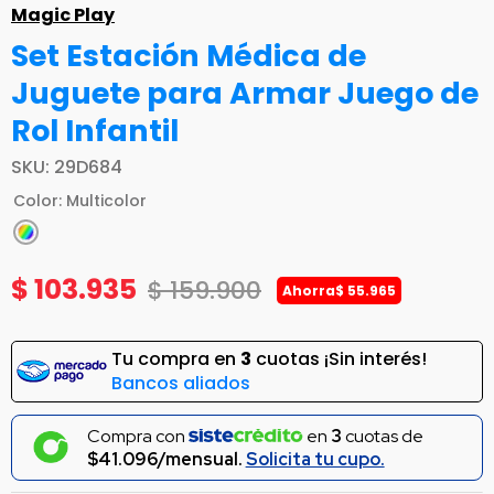
Magic Play
Set Estación Médica de
Juguete para Armar Juego de
Rol Infantil
SKU
:
29D684
Color
:
Multicolor
$
103
.
935
$
159
.
900
Ahorra
$
55
.
965
Tu compra en
3
cuotas ¡Sin interés!
Bancos aliados
Compra con
en
3
cuotas de
$41.096/mensual.
Solicita tu cupo.