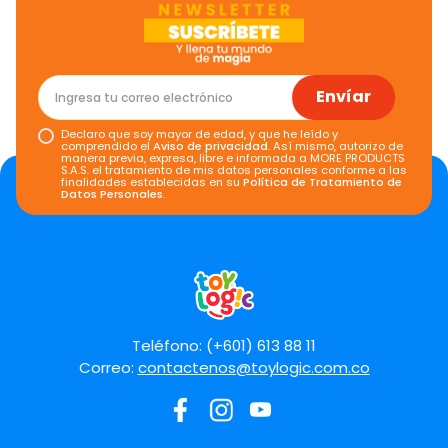
Califica el producto de 1 a 5 estrellas
★
★
★
★
★
Tu nombre
Envíar
Declaro que soy mayor de edad, y que he leído y
Dirección de email
comprendido el
Aviso de privacidad
. Así mismo, autorizo de
manera previa, expresa, libre e informada a MORE PRODUCTS
S.A.S. el tratamiento de mis datos personales conforme a las
finalidades establecidas en su
Política de Tratamiento de
Datos Personales
.
Escribe un comentario
Teléfono: (+601) 613 88 11
Correo:
contactenos@toylogic.com.co
Enviar comentario