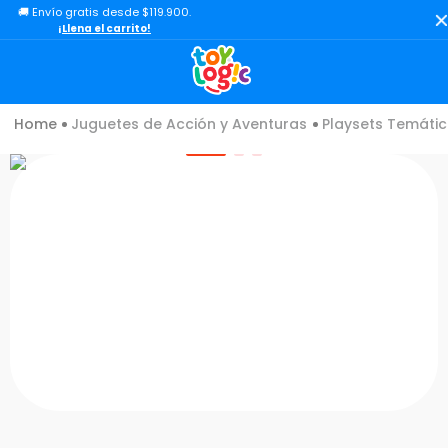
🚚 Envío gratis desde $119.900.
TÉRMINOS MÁS BUSCADOS
¡Llena el carrito!
1
.
toy story
2
.
carro
Juguetes de Acción y Aventuras
Playsets Temátic
3
.
lol
4
.
minix figuras
5
.
carro control remoto
6
.
peluche
7
.
sonic
8
.
muñecas
9
.
chef
10
.
bloques