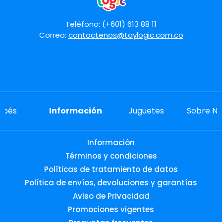
Teléfono: (+601) 613 88 11
Correo:
contactenos@toylogic.com.co
ebés
Información
Juguetes
Sobre No
Información
Términos y condiciones
Políticas de tratamiento de datos
Política de envíos, devoluciones y garantías
Aviso de Privacidad
Promociones vigentes