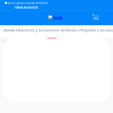
🚚 Envío gratis desde $119.900.
TÉRMINOS MÁS BUSCADOS
¡Llena el carrito!
1
.
lol
2
.
toy story
Muñecas y Accesorios de Moda
Playsets y Acceso
3
.
carro
4
.
minix figuras
5
.
carro control remoto
6
.
minix maradona
7
.
peluche
8
.
sonic
9
.
bloques
10
.
chef