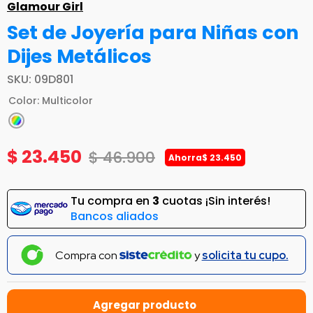
Glamour Girl
Set de Joyería para Niñas con
Dijes Metálicos
SKU
:
09D801
Color
:
Multicolor
$
23
.
450
$
46
.
900
Ahorra
$
23
.
450
Tu compra en
3
cuotas ¡Sin interés!
Bancos aliados
Compra con
y
solicita tu cupo.