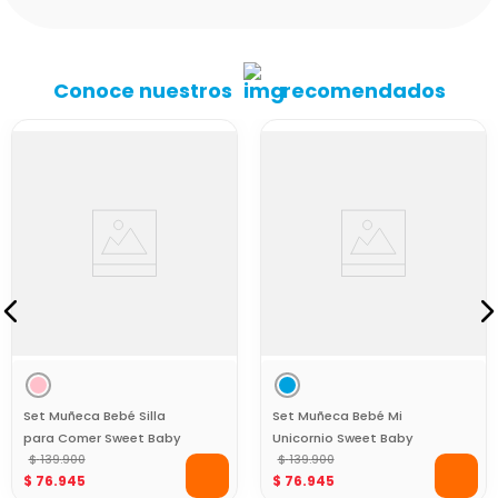
Conoce nuestros
recomendados
Set Muñeca Bebé Silla
Set Muñeca Bebé Mi
para Comer Sweet Baby
Unicornio Sweet Baby
$
139
.
900
$
139
.
900
$
76
.
945
$
76
.
945