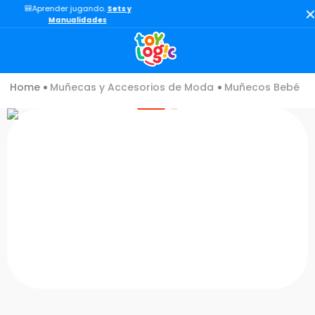
🎒Aprender jugando.
Sets y
TÉRMINOS MÁS BUSCADOS
Manualidades
1
.
toy story
2
.
lol
Muñecas y Accesorios de Moda
Muñecos Bebé
3
.
carro
4
.
minix figuras
5
.
carro control remoto
6
.
peluche
7
.
sonic
8
.
bloques
9
.
muñecas
10
.
chef