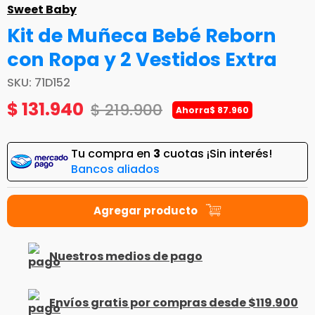
Sweet Baby
Kit de Muñeca Bebé Reborn
con Ropa y 2 Vestidos Extra
SKU
:
71D152
$
131
.
940
$
219
.
900
Ahorra
$
87
.
960
Tu compra en
3
cuotas ¡Sin interés!
Bancos aliados
Nuestros medios de pago
Envíos gratis por compras desde $119.900