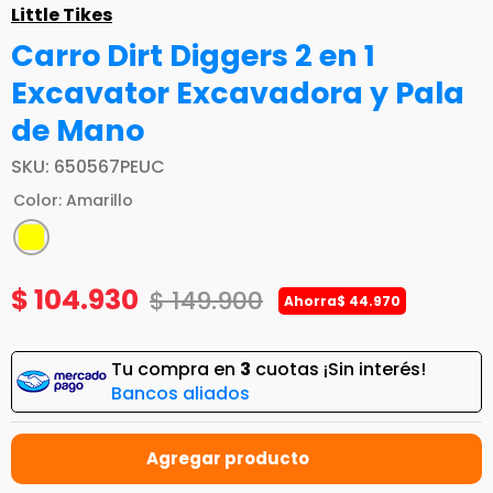
Little Tikes
Carro Dirt Diggers 2 en 1
Excavator Excavadora y Pala
de Mano
SKU
:
650567PEUC
Color
:
Amarillo
$
104
.
930
$
149
.
900
Ahorra
$
44
.
970
Tu compra en
3
cuotas ¡Sin interés!
Bancos aliados