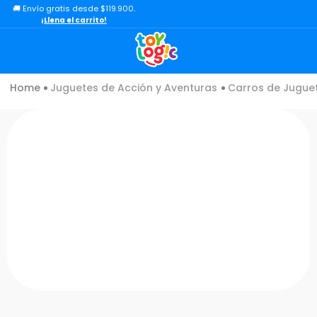
🚚 Envío gratis desde $119.900.
TÉRMINOS MÁS BUSCADOS
¡Llena el carrito!
1
.
lol
2
.
toy story
Juguetes de Acción y Aventuras
Carros de Jugue
3
.
carro
4
.
minix figuras
5
.
carro control remoto
6
.
minix maradona
7
.
peluche
8
.
sonic
9
.
bloques
10
.
chef