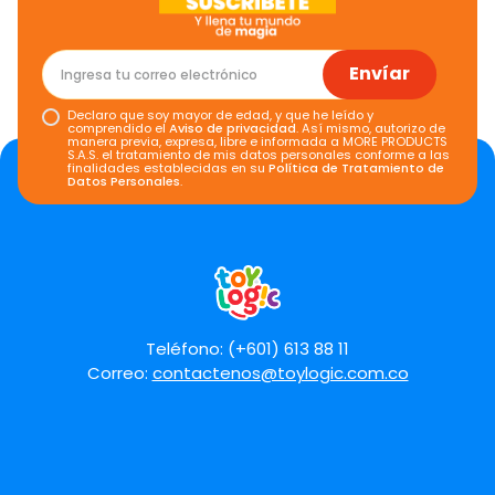
★
★
★
★
★
Tu nombre
Envíar
Declaro que soy mayor de edad, y que he leído y
Dirección de email
comprendido el
Aviso de privacidad
. Así mismo, autorizo de
manera previa, expresa, libre e informada a MORE PRODUCTS
S.A.S. el tratamiento de mis datos personales conforme a las
finalidades establecidas en su
Política de Tratamiento de
Datos Personales
.
Escribe un comentario
Teléfono: (+601) 613 88 11
Correo:
contactenos@toylogic.com.co
Enviar comentario