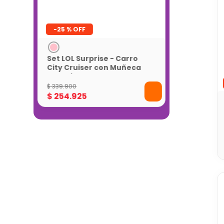
-
25 %
Set LOL Surprise - Carro
City Cruiser con Muñeca
Exclusiva
$
339
.
900
$
254
.
925