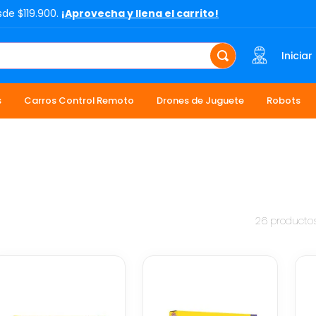
sde $119.900.
¡Aprovecha y llena el carrito!
Iniciar
s
Carros Control Remoto
Drones de Juguete
Robots
26
producto