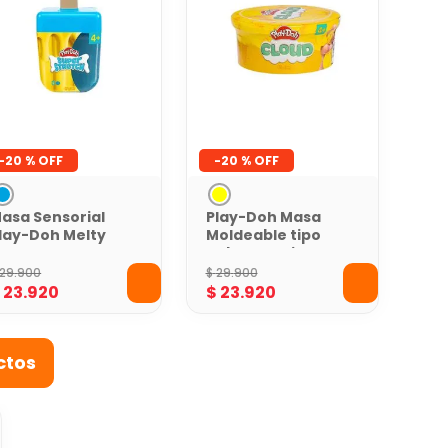
-
20 %
-
20 %
asa Sensorial
Play-Doh Masa
lay-Doh Melty
Moldeable tipo
op Berry
nube Amarilla
lizzard
29
.
900
$
29
.
900
$
23
.
920
$
23
.
920