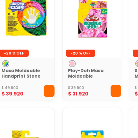
-
20 %
-
20 %
Masa Moldeable
Play-Doh Masa
S
Handprint Stone
Moldeable
M
Play-Doh
burbujeante
D
sensorial
B
$
49
.
900
$
39
.
900
$
F
$
39
.
920
$
31
.
920