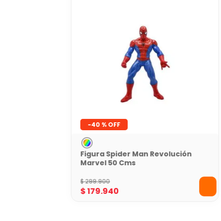
-
40 %
Figura Spider Man Revolución
Marvel 50 Cms
$
299
.
900
$
179
.
940