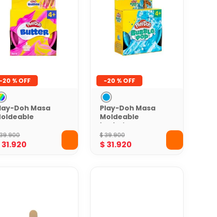
-
20 %
-
20 %
lay-Doh Masa
Play-Doh Masa
oldeable
Moldeable
extura de
burbujeante Azul
antequilla
39
.
900
$
39
.
900
ainbow
$
31
.
920
$
31
.
920