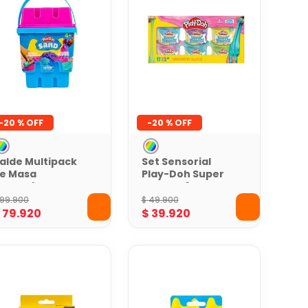
-
20 %
-
20 %
alde Multipack
Set Sensorial
e Masa
Play-Doh Super
oldeable Play-
Stretch 6 Latas
oh
99
.
900
$
49
.
900
$
79
.
920
$
39
.
920