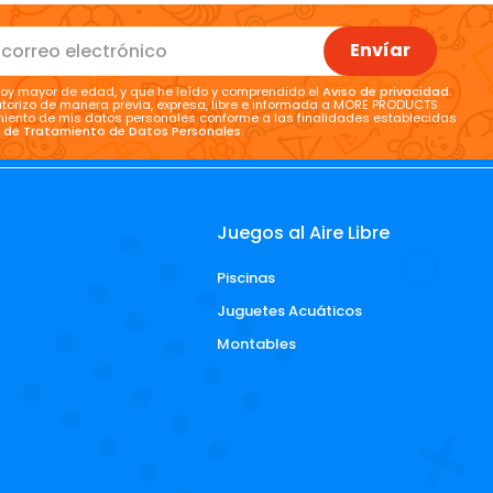
Envíar
oy mayor de edad, y que he leído y comprendido el
Aviso de privacidad
.
torizo de manera previa, expresa, libre e informada a MORE PRODUCTS
tamiento de mis datos personales conforme a las finalidades establecidas
a de Tratamiento de Datos Personales
.
Juegos al Aire Libre
Piscinas
d
Juguetes Acuáticos
Montables