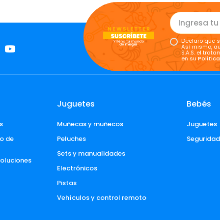
Declaro que s
Así mismo, au
S.A.S. el tra
en su
Polític
Juguetes
Bebés
s
Muñecas y muñecos
Juguetes
o de 
Peluches
Segurida
Sets y manualidades
voluciones 
Electrónicos
Pistas
Vehículos y control remoto