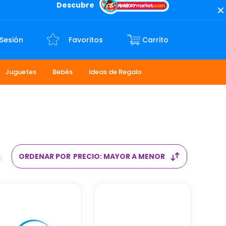
Descubre
 Sesión
Favoritos
Juguetes
Bebés
Ideas de Regalo
ORDENAR POR
PRECIO: MAYOR A MENOR
s