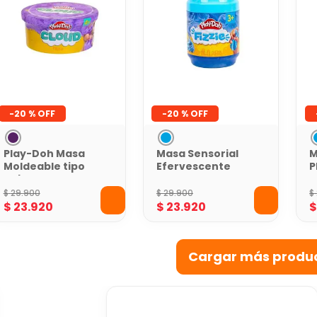
-
20 %
-
20 %
Play-Doh Masa
Masa Sensorial
M
Moldeable tipo
Efervescente
P
nube Morada
Play-Doh
P
Limonada de
B
$
29
.
900
$
29
.
900
$
Mora Azul
$
23
.
920
$
23
.
920