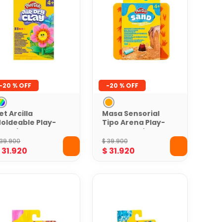
-
20 %
-
20 %
et Arcilla
Masa Sensorial
oldeable Play-
Tipo Arena Play-
oh Air Dry Clay
Doh Naranja
uddy para
39
.
900
$
39
.
900
iguras
$
31
.
920
$
31
.
920