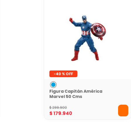
-
40 %
Figura Capitán América
Marvel 50 Cms
$
299
.
900
$
179
.
940