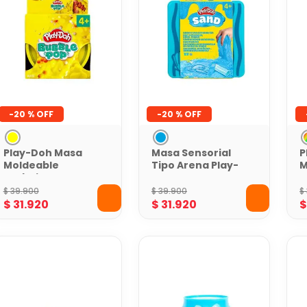
-
20 %
-
20 %
Play-Doh Masa
Masa Sensorial
P
Moldeable
Tipo Arena Play-
M
Burbujeante
Doh Azul Under
t
Sensorial Banana
the Sea
m
$
39
.
900
$
39
.
900
$
R
$
31
.
920
$
31
.
920