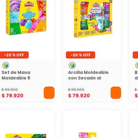
-
20 %
-
20 %
Set de Masa
Arcilla Moldeable
B
Moldeable 6
con Secado al
d
Latas Play-Doh
Aire y Aroma
M
Play-Doh
D
$
99
.
900
$
99
.
900
$
$
79
.
920
$
79
.
920