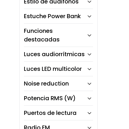
Estilo de audifonos
In-ear (intraurales)
Estuche Power Bank
Sí
Funciones
destacadas
Conexión Bluetooth
Luces audiorrítmicas
Estuche Power Bank
TWS (True Wireless Stereo)
No
Luces LED multicolor
No
Noise reduction
No
Potencia RMS (W)
15W
Puertos de lectura
MicroSD
Radio FM