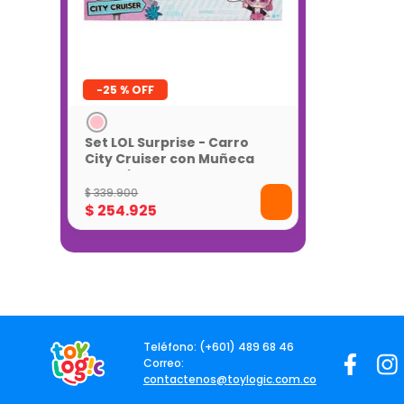
-
25 %
Set LOL Surprise - Carro
City Cruiser con Muñeca
Exclusiva
$
339
.
900
$
254
.
925
Teléfono: (+601) 489 68 46
Correo:
contactenos@toylogic.com.co