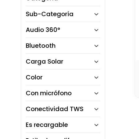
10
.
bloques
Audio
Sub-Categoría
Tecnología para niños
Audio 360°
Parlantes y Amplificadores
Audífonos
No
Bluetooth
Sí
Carga Solar
No
Color
Con micrófono
No
Conectividad TWS
Sí
Es recargable
Sí