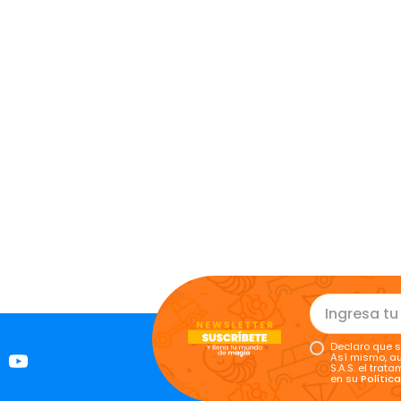
Declaro que s
Así mismo, au
S.A.S. el tra
en su
Polític