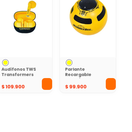
Audífonos TWS
Parlante
Transformers
Recargable
con Estuche de
Transformers de
Carga y
15W con TWS y
$
109
.
900
$
99
.
900
Bluetooth
Bluetooth