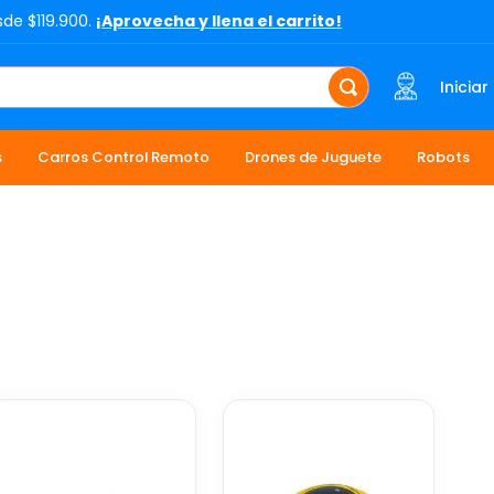
sde $119.900.
¡Aprovecha y llena el carrito!
Iniciar
s
Carros Control Remoto
Drones de Juguete
Robots