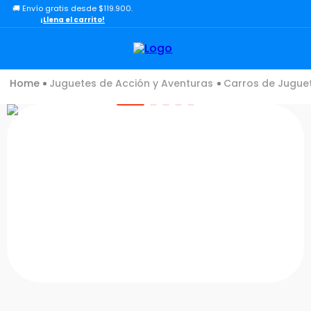
🚚 Envío gratis desde $119.900.
TÉRMINOS MÁS BUSCADOS
¡Llena el carrito!
1
.
lol
2
.
toy story
Juguetes de Acción y Aventuras
Carros de Jugue
3
.
carro
4
.
carro control remoto
5
.
minix figuras
6
.
minix maradona
7
.
peluche
8
.
bloques construcción
9
.
sonic
10
.
dinosaurio