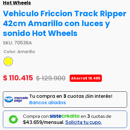
Hot Wheels
Vehiculo Friccion Track Ripper
42cm Amarillo con luces y
sonido Hot Wheels
SKU
:
70536A
Color
:
Amarillo
$
110
.
415
$
129
.
900
Ahorra
$
19
.
485
Tu compra en
3
cuotas ¡Sin interés!
Bancos aliados
Compra con
en
3
cuotas de
$43.659/mensual.
Solicita tu cupo.