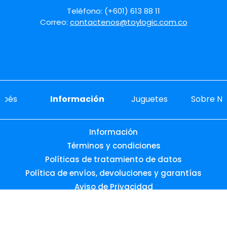
Teléfono: (+601) 613 88 11
Correo:
contactenos@toylogic.com.co
ebés
Información
Juguetes
Sobre No
Información
Términos y condiciones
Políticas de tratamiento de datos
Política de envíos, devoluciones y garantías
Aviso de Privacidad
Promociones vigentes
Preguntas frecuentes