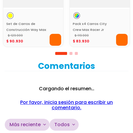
Set de Carros de
Pack x4 Carros City
Construcción Way Max
Crew Max Racer Jr
Racer Jr
$
129
.
900
$
119
.
900
$
90
.
930
$
83
.
930
Comentarios
Cargando el resumen…
Por favor, inicia sesión para escribir un
comentario.
Más reciente
Todos