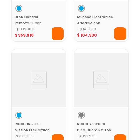
Dron Control
Muñeco Electrónico
Remoto Super
Armable con
Glove Vuelo con
$
399
.
900
Sonidos Build a Bot
$
149
.
900
$
359
.
910
$
104
.
930
Guante Toy Logic
Paw Patrol Chase
Robot IR Steel
Robot Guerrero
Mission El Guardián
Dino Guard RC Toy
de Acero
$
329
.
900
Logic
$
399
.
900