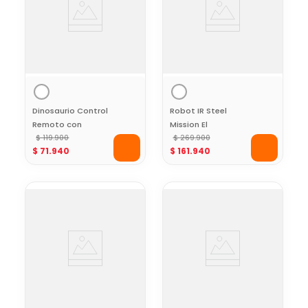
Dinosaurio Control
Robot IR Steel
Remoto con
Mission El
Lanzadores Toy
$
119
.
900
Astronauta de
$
269
.
900
$
71
.
940
$
161
.
940
Logic
Acero