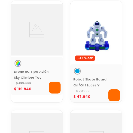
-
40 %
Drone RC Tipo Avión
Sky Climber Toy
Robot Skate Board
Logic
$
199
.
900
On/Off Luces Y
$
119
.
940
Sonido Toy Logic
$
79
.
900
$
47
.
940