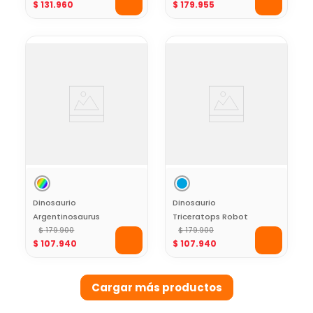
$
131
.
960
$
179
.
955
Dinosaurio
Dinosaurio
Argentinosaurus
Triceratops Robot
Robot Lentejuelas
$
179
.
900
Lentejuelas Toy
$
179
.
900
$
107
.
940
$
107
.
940
Toy Logic
Logic