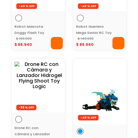
-
40 %
-
40 %
Robot Mascota
Robot Guerrero
Doggy Flash Toy
Mega Savior RC Toy
Logic
$
109
.
900
Logic
$
149
.
900
$
65
.
940
$
89
.
940
-
55 %
-
40 %
Drone RC con
Cámara y Lanzador