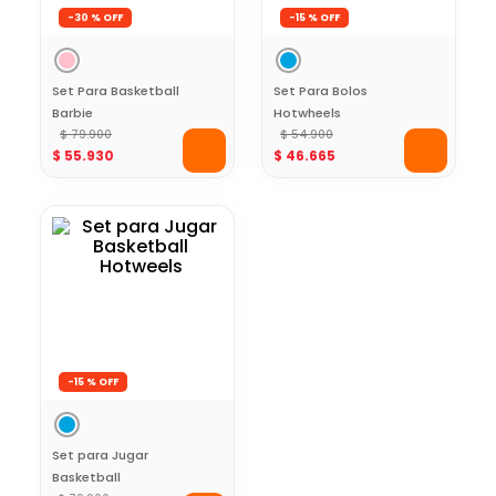
-
30 %
-
15 %
Set Para Basketball
Set Para Bolos
Barbie
Hotwheels
$
79
.
900
$
54
.
900
$
55
.
930
$
46
.
665
-
15 %
Set para Jugar
Basketball