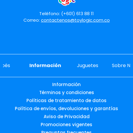
Teléfono: (+601) 613 88 11
Correo:
contactenos@toylogic.com.co
ebés
Información
Juguetes
Sobre No
Información
Términos y condiciones
Políticas de tratamiento de datos
Política de envíos, devoluciones y garantías
Aviso de Privacidad
Promociones vigentes
Preguntas frecuentes