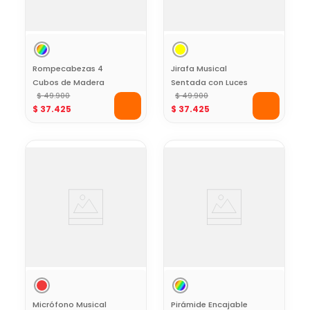
Rompecabezas 4
Jirafa Musical
Cubos de Madera
Sentada con Luces
diseño Zoo Kids
$
49
.
900
y Sonidos Kids Hits
$
49
.
900
$
37
.
425
$
37
.
425
Hits
Micrófono Musical
Pirámide Encajable