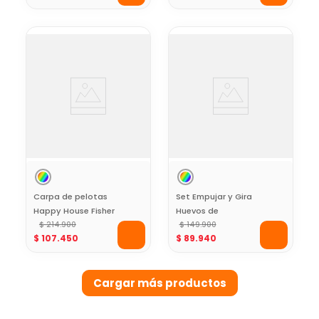
Fisher Price
Carpa de pelotas
Set Empujar y Gira
Happy House Fisher
Huevos de
Price
$
214
.
900
Dinosaurios
$
149
.
900
$
107
.
450
$
89
.
940
Jurassic World