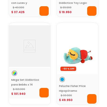
con Luces y
Didáctica Toy Logic
Canciones
$
49
.
900
$
39
.
900
$
37
.
425
$
19
.
950
Populares Kids Hits
-
50 %
Mega Set Didáctico
para Bebés x 14
Peluche Fisher Price
Piezas Toy Logic
$
169
.
900
Hipopótamo
$
101
.
940
Dormilón
$
99
.
900
$
49
.
950