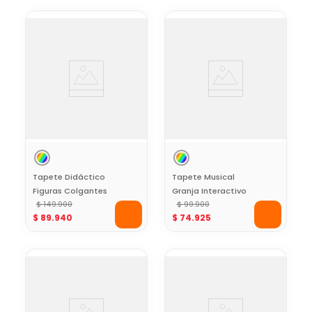
Tapete Didáctico
Tapete Musical
Figuras Colgantes
Granja Interactivo
para Bebé Toy
$
149
.
900
Kids Hits
$
99
.
900
$
89
.
940
$
74
.
925
Logic