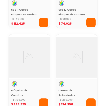
Set 11 Cubos
Set 12 Cubos
Bloques en Madera
Bloques de Madera
Granja Kids Hits
$
149
.
900
ABC con Animales y
$
99
.
900
$
112
.
425
$
74
.
925
Letras Kids Hits
Máquina de
Centro de
Cuentos
Actividades
Interactiva Little
$
399
.
900
Gimnasio con
$
269
.
900
$
299
.
925
$
134
.
950
Tikes
Pelotas para Niños