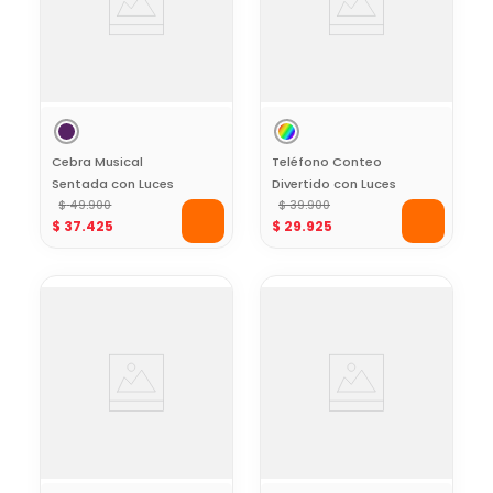
Cebra Musical
Teléfono Conteo
Sentada con Luces
Divertido con Luces
y Sonidos Kids Hits
$
49
.
900
y Sonidos
$
39
.
900
$
37
.
425
$
29
.
925
Educativos Kids
Hits