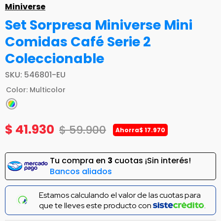
Miniverse
Set Sorpresa Miniverse Mini
Comidas Café Serie 2
Coleccionable
SKU
:
546801-EU
Color
:
Multicolor
$
41
.
930
$
59
.
900
Ahorra
$
17
.
970
Tu compra en
3
cuotas ¡Sin interés!
Bancos aliados
Compra con
y
solicita tu cupo.