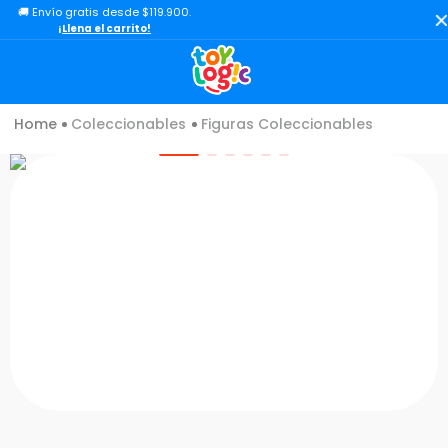
🚚 Envío gratis desde $119.900.
TÉRMINOS MÁS BUSCADOS
¡Llena el carrito!
1
.
toy story
2
.
lol
Coleccionables
Figuras Coleccionables
3
.
carro
4
.
minix figuras
5
.
carro control remoto
6
.
peluche
7
.
sonic
8
.
bloques
9
.
muñecas
10
.
chef