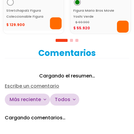
Stretchapalz Figura
Figura Mario Bros Movie
Coleccionable Figura
Yoshi Verde
Puncheezz Zonko
$
69
.
900
$
129
.
900
$
55
.
920
Comentarios
Cargando el resumen…
Escribe un comentario
Más reciente
Todos
Agregar comentario
Cargando comentarios…
Título