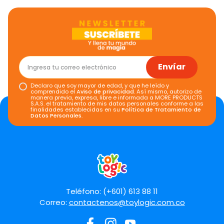
Califica el producto de 1 a 5 estrellas
★
★
★
★
★
Tu nombre
Envíar
Declaro que soy mayor de edad, y que he leído y
Dirección de email
comprendido el
Aviso de privacidad
. Así mismo, autorizo de
manera previa, expresa, libre e informada a MORE PRODUCTS
S.A.S. el tratamiento de mis datos personales conforme a las
finalidades establecidas en su
Política de Tratamiento de
Datos Personales
.
Escribe un comentario
Teléfono: (+601) 613 88 11
Correo:
contactenos@toylogic.com.co
Enviar comentario